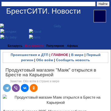
БрестСИТИ. Новости
Беларусь
Все новости
Популярное
Афиша
Происшествия и ДТП
|
ГЛАВНОЕ
|
В мире
|
Первый
регион
|
Обо всём
|
Сообщить новость
Продуктовый магазин "Маяк" открылся в
Бресте на Карьерной
Заметки. Обо всём в стране и мире