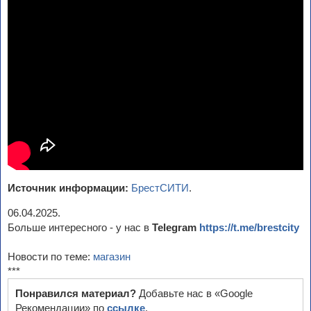
Источник информации:
БрестСИТИ
.
06.04.2025.
Больше интересного - у нас в
Telegram
https://t.me/brestcity
Новости по теме:
магазин
***
Понравился материал?
Добавьте нас в «Google
Рекомендации» по
ссылке
.