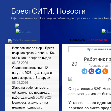
БрестСИТИ. Новости
Официальный сайт. Последние события, репортажи из Бреста и Бел
Беларусь
Все новости
Популярное
Вечером после жары Брест
Происшестви
накрыла гроза и ливень. Как
это было - собрали видео
Работник пр
Апр
29
06.08.2026
Происшествия
Солнечное затмение 12
августа 2026 года: когда и
где смотреть в Беларуси
06.08.2026
Жара на рабочем месте:
Оперативники БЭП Новог
обязательные правила для
организации может быть
работодателей
06.08.2026
Белорусы жалуются на
Установлено:
за один м
платные подписки от
перевел со счета пред