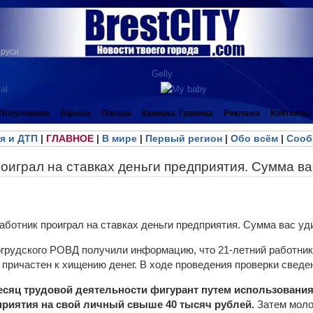
аруси
Популярное
Афиша
Погода
Камеры. Граница
Реклама
Контакты
я и ДТП
|
ГЛАВНОЕ
|
В мире
|
Первый регион
|
Обо всём
|
Сооб
оиграл на ставках деньги предприятия. Сумма ва
рудского РОВД получили информацию, что 21-летний работник
 причастен к хищению денег. В ходе проведения проверки сведе
есяц трудовой деятельности фигурант путем использования
приятия на свой личный свыше 40 тысяч рублей.
Затем моло