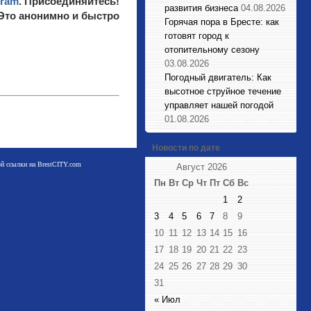
gram
. Присоединяйтесь!
развития бизнеса
04.08.2026
 Это анонимно и быстро
Горячая пора в Бресте: как
готовят город к
отопительному сезону
03.08.2026
Погодный двигатель: Как
высотное струйное течение
управляет нашей погодой
01.08.2026
Новости по дате
мой ссылки на BrestCITY.com
Август 2026
Пн
Вт
Ср
Чт
Пт
Сб
Вс
1
2
3
4
5
6
7
8
9
10
11
12
13
14
15
16
17
18
19
20
21
22
23
24
25
26
27
28
29
30
31
« Июл