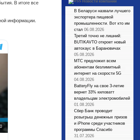
Новости компаний
ытия. В итоге все
В Беларуси назвали лучшего
экспортера пищевой
ной информации.
промышленности. Вот кто им
стал
06.08.2026
Третий точно не лишний:
BUTIKAVTO откроет новый
автохаус в Барановичах
05.08.2026
МТС предложил всем
абонентам безлимитный
интернет на скорости 5G
04.08.2026
BatteryFly на свое 3-летие
вернет 33% киловатт
владельцам электромобилей
01.08.2026
Сбер Банк проводит
розыгрыш денежных призов
и iPhone среди участников
программы Спасибо
31.07.2026