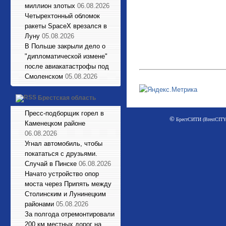
миллион злотых
06.08.2026
Четырехтонный обломок
ракеты SpaceX врезался в
Луну
05.08.2026
В Польше закрыли дело о
"дипломатической измене"
после авиакатастрофы под
Смоленском
05.08.2026
Брестская область
Пресс-подборщик горел в
©
БрестСИТИ (BrestCITY)
Каменецком районе
06.08.2026
Угнал автомобиль, чтобы
покататься с друзьями.
Случай в Пинске
06.08.2026
Начато устройство опор
моста через Припять между
Столинским и Лунинецким
районами
05.08.2026
За полгода отремонтировали
200 км местных дорог на