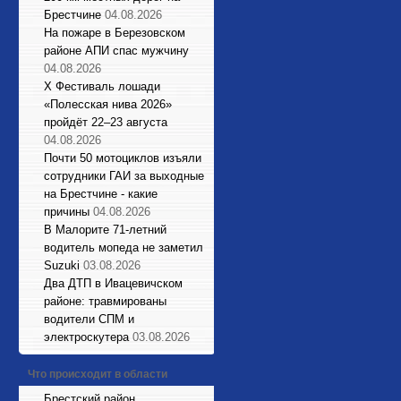
Брестчине
04.08.2026
На пожаре в Березовском
районе АПИ спас мужчину
04.08.2026
X Фестиваль лошади
«Полесская нива 2026»
пройдёт 22–23 августа
04.08.2026
Почти 50 мотоциклов изъяли
сотрудники ГАИ за выходные
на Брестчине - какие
причины
04.08.2026
В Малорите 71-летний
водитель мопеда не заметил
Suzuki
03.08.2026
Два ДТП в Ивацевичском
районе: травмированы
водители СПМ и
электроскутера
03.08.2026
Что происходит в области
Брестский район