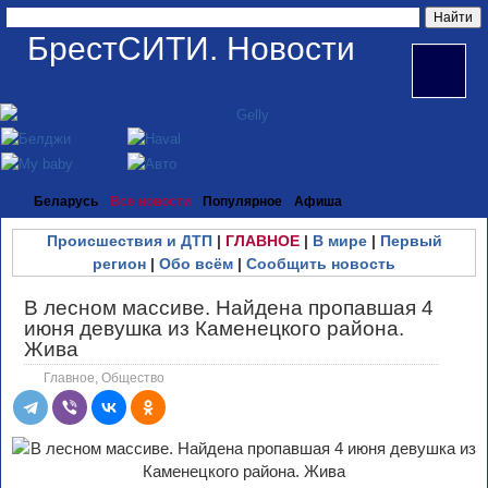
БрестСИТИ. Новости
Беларусь
Все новости
Популярное
Афиша
Происшествия и ДТП
|
ГЛАВНОЕ
|
В мире
|
Первый
регион
|
Обо всём
|
Сообщить новость
В лесном массиве. Найдена пропавшая 4
июня девушка из Каменецкого района.
Жива
Главное
,
Общество