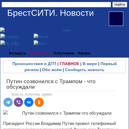
БрестСИТИ. Новости
Беларусь
Все новости
Популярное
Афиша
Происшествия и ДТП
|
ГЛАВНОЕ
|
В мире
|
Первый
регион
|
Обо всём
|
Сообщить новость
Путин созвонился с Трампом - что
обсуждали
Власть, политика, армия
Президент России Владимир Путин провел телефонный