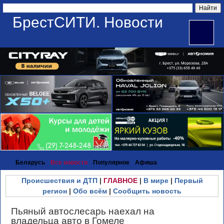
БрестСИТИ. Новости
Беларусь
Все новости
Популярное
Афиша
Происшествия и ДТП
|
ГЛАВНОЕ
|
В мире
|
Первый
регион
|
Обо всём
|
Сообщить новость
Пьяный автослесарь наехал на
владельца авто в Гомеле