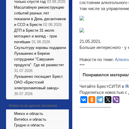
только спустя год
03.08.2026
состоянии алкогольного 
Масштабную реконструкцию
том числе за управлени
событий разных лет
показали в День десантников
и ССО в Бресте
02.08.2026
ДТП в Бресте 31 июля:
мотоцикл и мопед - трое
21.05.2021.
погибших
01.08.2026
Больше интересного - у 
Cкульптуру коровы подарили
Лукашенко в Березе
сотрудники "Савушкин
Новости по теме:
Алкого
продукта". Где её разместят
***
31.07.2026
Понравился материа
Лукашенко посещает Брест.
ОАО «Брестский
Читайте БрестСИТИ в
Я
электроламповый завод»
Поделиться новостью с 
30.07.2026
Новости из других регионов
----------------------
Минск и область
Витебск и область
Гродно и область