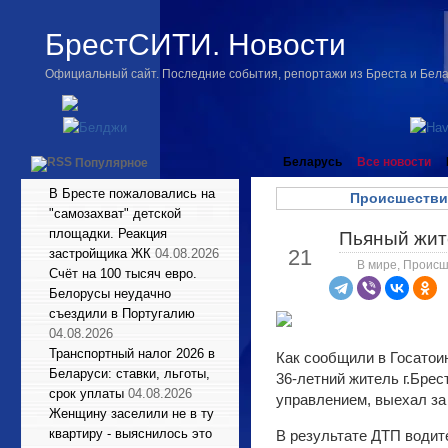
БрестСИТИ. Новости
Официальный сайт. Последние события, репортажи из Бреста и Бел
Беларусь
Все новости
Популярное
В Бресте пожаловались на
Происшестви
"самозахват" детской
площадки. Реакция
Пьяный жит
Май
21
застройщика ЖК
04.08.2026
В мире
,
Происш
Счёт на 100 тысяч евро.
Белорусы неудачно
съездили в Португалию
04.08.2026
Транспортный налог 2026 в
Как сообщили в Госатои
Беларуси: ставки, льготы,
36-летний житель г.Брес
срок уплаты
04.08.2026
управлением, выехал за
Женщину заселили не в ту
квартиру - выяснилось это
В результате ДТП водит