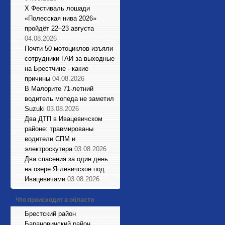
X Фестиваль лошади
«Полесская нива 2026»
пройдёт 22–23 августа
04.08.2026
Почти 50 мотоциклов изъяли
сотрудники ГАИ за выходные
на Брестчине - какие
причины
04.08.2026
В Малорите 71-летний
водитель мопеда не заметил
Suzuki
03.08.2026
Два ДТП в Ивацевичском
районе: травмированы
водители СПМ и
электроскутера
03.08.2026
Два спасения за один день
на озере Яглевичское под
Ивацевичами
03.08.2026
Что происходит в области
Брестский район
Барановичский район