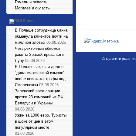
Гомель и область
Могилев и область
В мире
В Польше сотрудница банка
обманула клиентов почти на
миллион злотых
06.08.2026
Четырехтонный обломок
ракеты SpaceX врезался в
©
БрестСИТИ (BrestCITY)
Луну
05.08.2026
В Польше закрыли дело о
"дипломатической измене"
после авиакатастрофы под
Смоленском
05.08.2026
Зеленский ввел санкции
против 23 компаний из РФ,
Беларуси и Украины
04.08.2026
Ужин за 1000 евро. Туристы
в шоке от цен в этом
популярном месте
03.08.2026