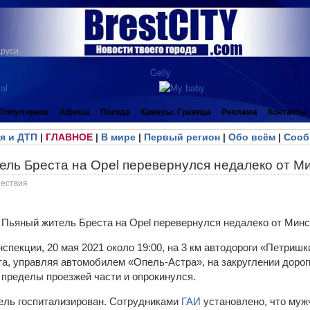
аруси
Популярное
Афиша
Погода
Камеры. Граница
Реклама
Контакты
я и ДТП
|
ГЛАВНОЕ
|
В мире
|
Первый регион
|
Обо всём
|
Сооб
ель Бреста на Opel перевернулся недалеко от М
ествия
нспекции, 20 мая 2021 около 19:00, на 3 км автодороги «Петри
та, управляя автомобилем «Опель-Астра», на закруглении дорог
 пределы проезжей части и опрокинулся.
ель госпитализирован. Сотрудниками
ГАИ
установлено, что муж