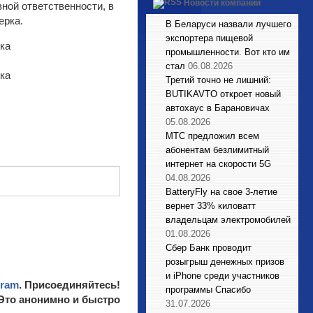
Новости компаний
ной ответственности, в
ерка.
В Беларуси назвали лучшего
экспортера пищевой
промышленности. Вот кто им
стал
06.08.2026
Третий точно не лишний:
BUTIKAVTO откроет новый
автохаус в Барановичах
05.08.2026
МТС предложил всем
абонентам безлимитный
интернет на скорости 5G
04.08.2026
BatteryFly на свое 3-летие
вернет 33% киловатт
владельцам электромобилей
01.08.2026
Сбер Банк проводит
розыгрыш денежных призов
и iPhone среди участников
gram
. Присоединяйтесь!
программы Спасибо
 Это анонимно и быстро
31.07.2026