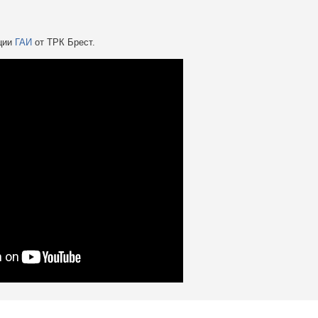
кции
ГАИ
от ТРК Брест.