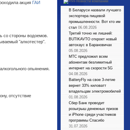
Новости компаний
 проходила акция
ГАИ
В Беларуси назвали лучшего
экспортера пищевой
промышленности. Вот кто им
стал
06.08.2026
Третий точно не лишний:
ь со стороны водоемов.
BUTIKAVTO откроет новый
зываемый "алкотестер".
автохаус в Барановичах
05.08.2026
МТС предложил всем
абонентам безлимитный
интернет на скорости 5G
алкогольного опьянения.
04.08.2026
BatteryFly на свое 3-летие
вернет 33% киловатт
владельцам электромобилей
ону, отсутствие
01.08.2026
Сбер Банк проводит
розыгрыш денежных призов
и iPhone среди участников
программы Спасибо
31.07.2026