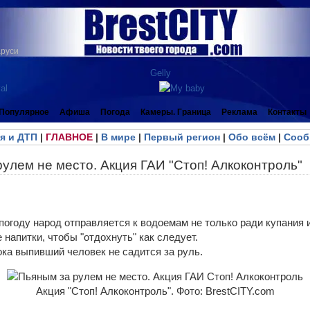
аруси
Популярное
Афиша
Погода
Камеры. Граница
Реклама
Контакты
я и ДТП
|
ГЛАВНОЕ
|
В мире
|
Первый регион
|
Обо всём
|
Сооб
улем не место. Акция ГАИ "Стоп! Алкоконтроль"
 погоду народ отправляется к водоемам не только ради купания и
 напитки, чтобы "отдохнуть" как следует.
пока выпивший человек не садится за руль.
Акция "Стоп! Алкоконтроль". Фото: BrestCITY.com