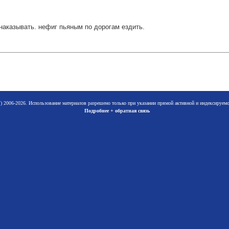
наказывать. нефиг пьяным по дорогам ездить.
 2006-2026. Использование материалов разрешено только при указании прямой активной и индексируе
Подробнее + обратная связь