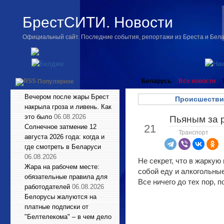
БрестСИТИ. Новости
Официальный сайт. Последние события, репортажи из Бреста и Бел
Беларусь
Все новости
Популярное
Вечером после жары Брест
Происшестви
накрыла гроза и ливень. Как
это было
06.08.2026
Пьяным за р
Июл
21
Солнечное затмение 12
Транспорт
августа 2026 года: когда и
где смотреть в Беларуси
06.08.2026
Не секрет, что в жаркую
Жара на рабочем месте:
собой еду и алкогольные
обязательные правила для
Все ничего до тех пор, 
работодателей
06.08.2026
Белорусы жалуются на
платные подписки от
"Белтелекома" – в чем дело