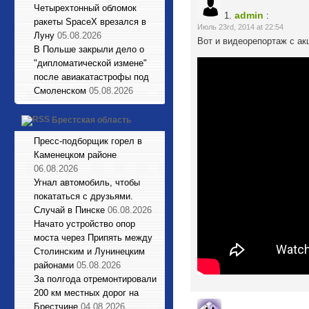
Четырехтонный обломок
admin
1.
:
ракеты SpaceX врезался в
Июль 23rd, 2014 at 22:54
Луну
05.08.2026
Вот и видеорепортаж с а
В Польше закрыли дело о
"дипломатической измене"
после авиакатастрофы под
Смоленском
05.08.2026
Брестская область
Пресс-подборщик горел в
Каменецком районе
06.08.2026
Угнал автомобиль, чтобы
покататься с друзьями.
Случай в Пинске
06.08.2026
Начато устройство опор
моста через Припять между
Столинским и Лунинецким
районами
05.08.2026
За полгода отремонтировали
200 км местных дорог на
Брестчине
04.08.2026