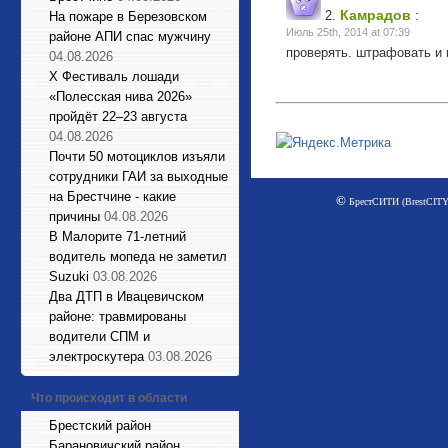
Камрадов
2.
:
На пожаре в Березовском
Июль 25th, 2014 at 07:39
районе АПИ спас мужчину
проверять. штрафовать и 
04.08.2026
X Фестиваль лошади
«Полесская нива 2026»
пройдёт 22–23 августа
04.08.2026
Почти 50 мотоциклов изъяли
сотрудники ГАИ за выходные
на Брестчине - какие
©
БрестСИТИ (BrestCITY)
причины
04.08.2026
В Малорите 71-летний
водитель мопеда не заметил
Suzuki
03.08.2026
Два ДТП в Ивацевичском
районе: травмированы
водители СПМ и
электроскутера
03.08.2026
Что происходит в области
Брестский район
Барановичский район