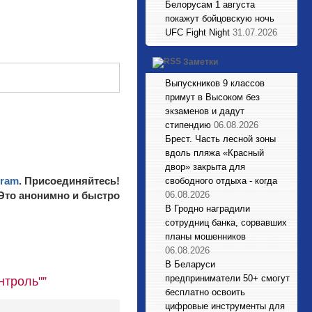
Белорусам 1 августа
покажут бойцовскую ночь
UFC Fight Night
31.07.2026
Заметки
Выпускников 9 классов
примут в Высоком без
экзаменов и дадут
стипендию
06.08.2026
Брест. Часть лесной зоны
вдоль пляжа «Красный
двор» закрыта для
gram
. Присоединяйтесь!
свободного отдыха - когда
 Это анонимно и быстро
06.08.2026
В Гродно наградили
сотрудниц банка, сорвавших
планы мошенников
06.08.2026
В Беларуси
предприниматели 50+ смогут
нтроль"”
бесплатно освоить
цифровые инструменты для