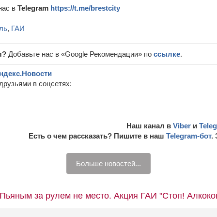
нас в
Telegram
https://t.me/brestcity
ль
,
ГАИ
л?
Добавьте нас в «Google Рекомендации» по
ссылке
.
ндекс.Новости
друзьями в соцсетях:
Наш канал в
Viber
и
Tele
Есть о чем рассказать? Пишите в наш
Telegram-бот
.
Больше новостей...
“Пьяным за рулем не место. Акция ГАИ "Стоп! Алкоко