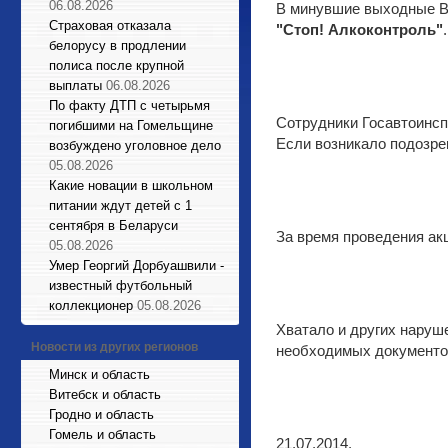
06.08.2026
В минувшие выходные Br
Страховая отказала
"Стоп! Алкоконтроль"
.
белорусу в продлении
полиса после крупной
выплаты
06.08.2026
По факту ДТП с четырьмя
Сотрудники Госавтоинсп
погибшими на Гомельщине
Если возникало подозрен
возбуждено уголовное дело
05.08.2026
Какие новации в школьном
питании ждут детей с 1
сентября в Беларуси
За время проведения акц
05.08.2026
Умер Георгий Дорбуашвили -
известный футбольный
коллекционер
05.08.2026
Хватало и других наруш
Новости из других регионов
необходимых документов
Минск и область
Витебск и область
Гродно и область
Гомель и область
21.07.2014.