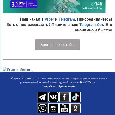
Наш канал в
Viber
и
Telegram
. Присоединяйтесь!
Есть о чем рассказать? Пишите в наш
Telegram-бот
. Это
анонимно и быстро
Больше новостей...
©
БрестСИТИ (BrestCITY) 2006-2026. Использование материалов разрешено только при
указании прямой активной и индексируемой ссылки на BrestCITY.com
Подробнее + обратная связь