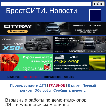
БрестСИТИ. Новости
Беларусь
Все новости
Популярное
Афиша
Происшествия и ДТП
|
ГЛАВНОЕ
|
В мире
|
Первый
регион
|
Обо всём
|
Сообщить новость
Взрывные работы по демонтажу опор
ЛЭП в Барановичском районе