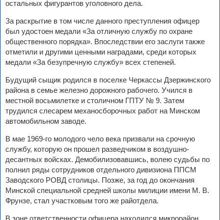
остальных фигурантов уголовного дела.
За раскрытие в том числе данного преступления офицер
был удостоен медали «За отличную службу по охране
общественного порядка». Впоследствии его заслуги также
отметили и другими ценными наградами, среди которых
медали «За безупречную службу» всех степеней.
Будущий сыщик родился в поселке Черкассы Дзержинского
района в семье железно дорожного рабочего. Учился в
местной восьмилетке и столичном ГПТУ № 9. Затем
трудился слесарем механосборочных работ на Минском
автомобильном заводе.
В мае 1969-го молодого чело века призвали на срочную
службу, которую он прошел разведчиком в воздушно-
десантных войсках. Демобилизовавшись, волею судьбы по
полнил ряды сотрудников отдельного дивизиона ППСМ
Заводского РОВД столицы. Позже, за год до окончания
Минской специальной средней школы милиции имени М. В.
Фрунзе, стал участковым того же райотдела.
В зоне ответственности офицера находился микрорайон