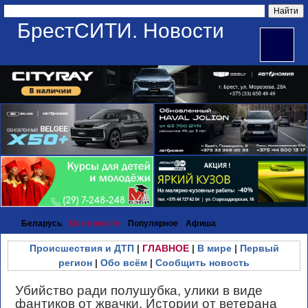
БрестСИТИ. Новости
Беларусь
Все новости
Популярное
Афиша
Происшествия и ДТП
|
ГЛАВНОЕ
|
В мире
|
Первый
регион
|
Обо всём
|
Сообщить новость
Убийство ради полушубка, улики в виде
фантиков от жвачки. Истории от ветерана