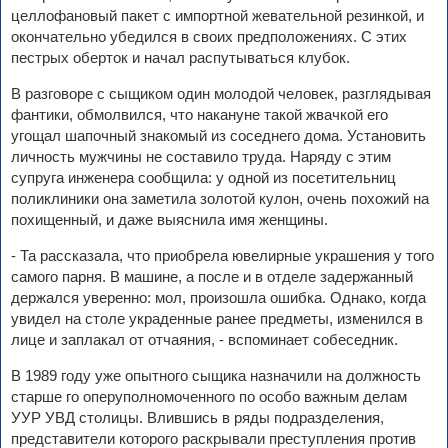
целлофановый пакет с импортной жевательной резинкой, и
окончательно убедился в своих предположениях. С этих
пестрых оберток и начал распутываться клубок.
В разговоре с сыщиком один молодой человек, разглядывая
фантики, обмолвился, что накануне такой жвачкой его
угощал шапочный знакомый из соседнего дома. Установить
личность мужчины не составило труда. Наряду с этим
супруга инженера сообщила: у одной из посетительниц
поликлиники она заметила золотой кулон, очень похожий на
похищенный, и даже выяснила имя женщины.
- Та рассказала, что приобрела ювелирные украшения у того
самого парня. В машине, а после и в отделе задержанный
держался уверенно: мол, произошла ошибка. Однако, когда
увидел на столе украденные ранее предметы, изменился в
лице и заплакал от отчаяния, - вспоминает собеседник.
В 1989 году уже опытного сыщика назначили на должность
старше го оперуполномоченного по особо важным делам
УУР УВД столицы. Влившись в ряды подразделения,
представители которого раскрывали преступления против