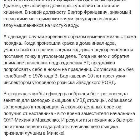
Дражня, где львиную долю преступлений составляли
хищения. В новой должности Виктор Францевич, знакомый
со многими местными жителями, регулярно выводил
злоумышленников на чистую воду.
А однажды случай коренным образом изменил жизнь стража
порядка. Когда произошла кража в доме инвалидов,
участковый по горячим следам задержал подозреваемого и
поставил точку в уголовном деле. Тогда на него и обратил
внимание начальник подразделения УР, предложив
попробовать себя в новом на правлении. Согласившись без
колебаний, с 1976 года В. Барташевич 10 лет прослужил
инспектором уголовного розыска Заводского РОВД.
В нюансах службы офицер разобрался быстро: посещал
занятия для молодых сыщиков в УВД столицы, обращался
за помощью к товарищам. А сколько дельных советов
получил от наставника - в то время заместителя начальника
ОУР Михаила Макаренко. И результаты появились быстро:
по итогам первого года работы начинающего сыщика
признали лучшим в Минске!