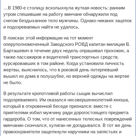
…В 1980-е столицу всколыхнула жуткая новость: ранним
утром спешившие на работу минчане обнаружили под
снегом бездыханное тело мужчины. Однако никаких зацепок
и подозреваемых найти не удалось.
В поисках этой информации на тот момент
оперуполномоченный Заводского РОВД капитан милиции В.
Барташевич в течение двух недель опрашивал прохожих, а
также пассажиров и водителей транспортных средств,
курсировавших в том районе. Когда установили личность
жертвы, выяснилось, что в роковой день потерпевший
вышел из дома в полушубке, но верхней одежды на жертве
не было.
В результате кропотливой работы сыщик вычислил
подозреваемого. Им оказался несовершеннолетний юноша,
который в откровенной беседе признался: вместе с
приятелями избил мужчину ради дорогостоящего предмета
гардероба. О том, что от нанесенных телесных повреждений
минчанин скончался, хулиган не догадывался. В тот же день
правоохранители защелкнули наручники на запястьях и