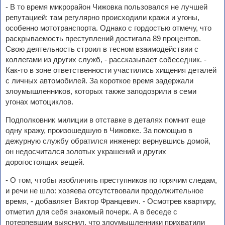
- В то время микрорайон Чижовка пользовался не лучшей
репутацией: там регулярно происходили кражи и угоны,
особенно мототранспорта. Однако с гордостью отмечу, что
раскрываемость преступлений достигала 89 процентов.
Свою деятельность строил в тесном взаимодействии с
коллегами из других служб, - рассказывает собеседник. -
Как-то в зоне ответственности участились хищения деталей
с личных автомобилей. За короткое время задержали
злоумышленников, которых также заподозрили в семи
угонах мотоциклов.
Подполковник милиции в отставке в деталях помнит еще
одну кражу, произошедшую в Чижовке. За помощью в
дежурную службу обратился инженер: вернувшись домой,
он недосчитался золотых украшений и других
дорогостоящих вещей.
- О том, чтобы изобличить преступников по горячим следам,
и речи не шло: хозяева отсутствовали продолжительное
время, - добавляет Виктор Францевич. - Осмотрев квартиру,
отметил для себя знакомый почерк. А в беседе с
потерпевшим выяснил, что злоумышленники прихватили