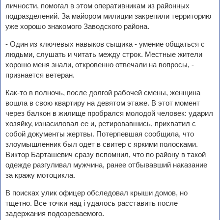
личности, помогал в этом оперативникам из районных
подразделений. За майором милиции закрепили территорию
уже хорошо знакомого Заводского района.
- Один из ключевых навыков сыщика - умение общаться с
людьми, слушать и читать между строк. Местные жители
хорошо меня знали, откровенно отвечали на вопросы, -
признается ветеран.
Как-то в полночь, после долгой рабочей смены, женщина
вошла в свою квартиру на девятом этаже. В этот момент
через балкон в жилище пробрался молодой человек: ударил
хозяйку, изнасиловал ее и, ретировавшись, прихватил с
собой документы жертвы. Потерпевшая сообщила, что
злоумышленник был одет в свитер с яркими полосками.
Виктор Барташевич сразу вспомнил, что по району в такой
одежде разгуливал мужчина, ранее отбывавший наказание
за кражу мотоцикла.
В поисках улик офицер обследовал крыши домов, но
тщетно. Все точки над i удалось расставить после
задержания подозреваемого.