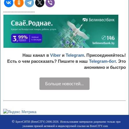
----------------------
Наш канал в
Viber
и
Telegram
. Присоединяйтесь!
Есть о чем рассказать? Пишите в наш
Telegram-бот
. Это
анонимно и быстро
Больше новостей...
©
БрестСИТИ (BrestCITY) 2006-2026. Использование материалов разрешено только при
указании прямой активной и индексируемой ссылки на BrestCITY.com