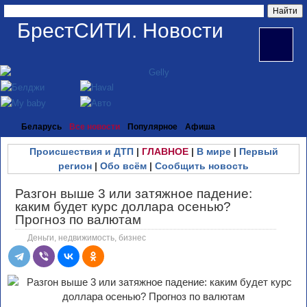
БрестСИТИ. Новости
Беларусь
Все новости
Популярное
Афиша
Происшествия и ДТП
|
ГЛАВНОЕ
|
В мире
|
Первый
регион
|
Обо всём
|
Сообщить новость
Разгон выше 3 или затяжное падение:
каким будет курс доллара осенью?
Прогноз по валютам
Деньги, недвижимость, бизнес