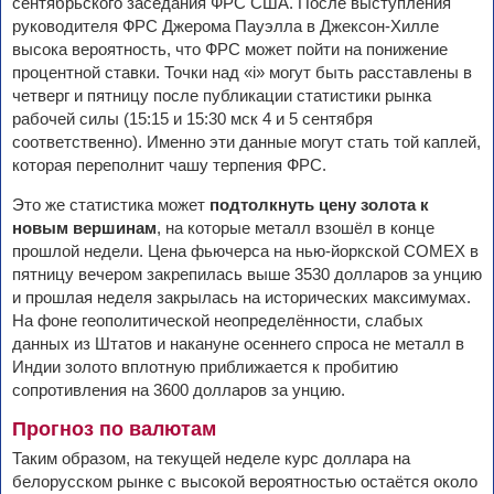
сентябрьского заседания ФРС США. После выступления
руководителя ФРС Джерома Пауэлла в Джексон-Хилле
высока вероятность, что ФРС может пойти на понижение
процентной ставки. Точки над «i» могут быть расставлены в
четверг и пятницу после публикации статистики рынка
рабочей силы (15:15 и 15:30 мск 4 и 5 сентября
соответственно). Именно эти данные могут стать той каплей,
которая переполнит чашу терпения ФРС.
Это же статистика может
подтолкнуть цену золота к
новым вершинам
, на которые металл взошёл в конце
прошлой недели. Цена фьючерса на нью-йоркской СОМЕХ в
пятницу вечером закрепилась выше 3530 долларов за унцию
и прошлая неделя закрылась на исторических максимумах.
На фоне геополитической неопределённости, слабых
данных из Штатов и накануне осеннего спроса не металл в
Индии золото вплотную приближается к пробитию
сопротивления на 3600 долларов за унцию.
Прогноз по валютам
Таким образом, на текущей неделе курс доллара на
белорусском рынке с высокой вероятностью остаётся около