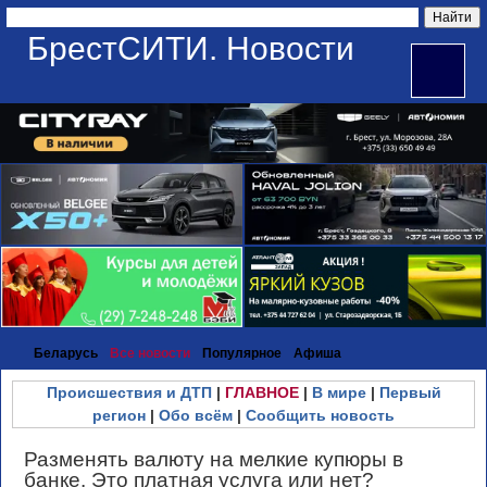
БрестСИТИ. Новости
Беларусь
Все новости
Популярное
Афиша
Происшествия и ДТП
|
ГЛАВНОЕ
|
В мире
|
Первый
регион
|
Обо всём
|
Сообщить новость
Разменять валюту на мелкие купюры в
банке. Это платная услуга или нет?