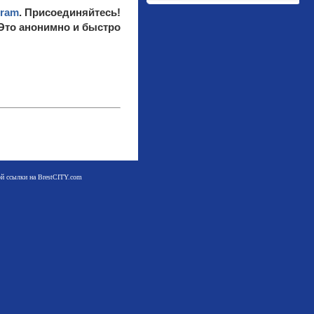
gram
. Присоединяйтесь!
 Это анонимно и быстро
мой ссылки на BrestCITY.com