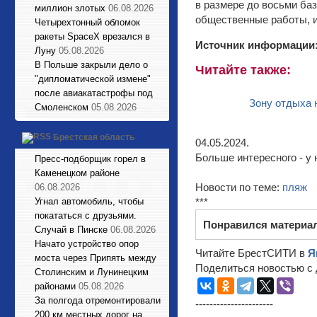
в размере до восьми баз
миллион злотых
06.08.2026
общественные работы, и
Четырехтонный обломок
ракеты SpaceX врезался в
Источник информации
Луну
05.08.2026
В Польше закрыли дело о
Читайте также:
"дипломатической измене"
после авиакатастрофы под
Зону отдыха 
Смоленском
05.08.2026
Брестская область
04.05.2024.
Больше интересного - у 
Пресс-подборщик горел в
Каменецком районе
Новости по теме:
пляж
06.08.2026
Угнал автомобиль, чтобы
***
покататься с друзьями.
Понравился материа
Случай в Пинске
06.08.2026
Начато устройство опор
Читайте БрестСИТИ в
Я
моста через Припять между
Поделиться новостью с 
Столинским и Лунинецким
районами
05.08.2026
За полгода отремонтировали
----------------------
200 км местных дорог на