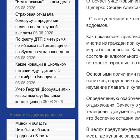
Отвечает участковый ин
"Белтелекома" – в чем дело
Щеперко Сергей Алекса
06.08.2026
Страховая отказала
- С наступлением летнег
белорусу в продлении
водоемов.
полиса после крупной
выплаты
06.08.2026
Как показывает практик
По факту ДТП с четырьмя
многие из граждан при 
погибшими на Гомельщине
меры безопасности. Зач
возбуждено уголовное дело
состоянии алкогольного 
05.08.2026
не только взрослые, но и
Какие новации в школьном
питании ждут детей с 1
Основными причинами ги
сентября в Беларуси
напитков, нарушение пра
05.08.2026
неумение плавать и куп
Умер Георгий Дорбуашвили -
известный футбольный
Определенную озабоченн
коллекционер
05.08.2026
отдыхающих. Зачастую у
телефоны, документы, и
Новости из других регионов
кто беспечно оставил им
Минск и область
В целях предупреждения
Витебск и область
мест, где купание запре
Гродно и область