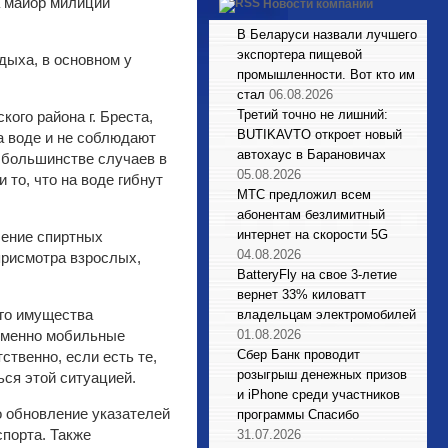
а майор милиции
Новости компаний
В Беларуси назвали лучшего
экспортера пищевой
дыха, в основном у
промышленности. Вот кто им
стал
06.08.2026
Третий точно не лишний:
ого района г. Бреста,
BUTIKAVTO откроет новый
а воде и не соблюдают
автохаус в Барановичах
в большинстве случаев в
05.08.2026
 то, что на воде гибнут
МТС предложил всем
абонентам безлимитный
интернет на скорости 5G
ление спиртных
04.08.2026
присмотра взрослых,
BatteryFly на свое 3-летие
вернет 33% киловатт
го имущества
владельцам электромобилей
 именно мобильные
01.08.2026
Сбер Банк проводит
твенно, если есть те,
розыгрыш денежных призов
ься этой ситуацией.
и iPhone среди участников
о обновление указателей
программы Спасибо
спорта. Также
31.07.2026