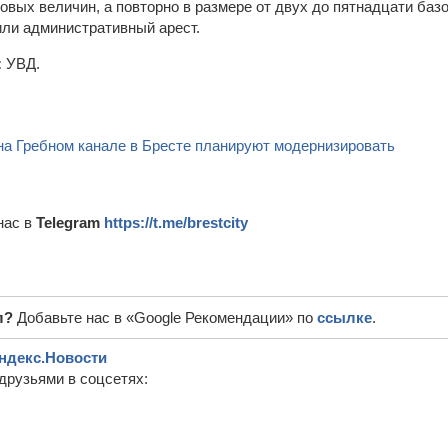
овых величин, а повторно в размере от двух до пятнадцати баз
ли административный арест.
:
УВД.
на Гребном канале в Бресте планируют модернизировать
нас в
Telegram
https://t.me/brestcity
л?
Добавьте нас в «Google Рекомендации» по
ссылке
.
ндекс.Новости
друзьями в соцсетях: