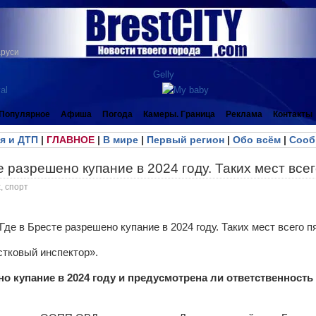
аруси
Популярное
Афиша
Погода
Камеры. Граница
Реклама
Контакты
я и ДТП
|
ГЛАВНОЕ
|
В мире
|
Первый регион
|
Обо всём
|
Сооб
е разрешено купание в 2024 году. Таких мест всег
, спорт
стковый инспектор».
но купание в 2024 году и предусмотрена ли ответственность 