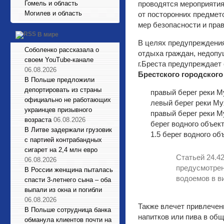
Гомель и область
проводятся мероприятия
Могилев и область
от посторонних предмет
мер безопасности и прав
В мире
В целях предупреждени
Соболенко рассказала о
отдыха граждан, недопу
своем YouTube-канале
г.Бреста предупреждает
06.08.2026
Брестского городского
В Польше предложили
депортировать из страны
правый берег реки М
официально не работающих
левый берег реки Му
украинцев призывного
правый берег реки М
возраста
06.08.2026
берег водного объек
В Литве задержали грузовик
1.5 берег водного о
с партией контрабандных
сигарет на 2,4 млн евро
Статьей 24.4
06.08.2026
предусмотрен
В России женщина пыталась
водоемов в в
спасти 3-летнего сына – оба
выпали из окна и погибли
06.08.2026
Также влечет привлечен
В Польше сотрудница банка
напитков или пива в об
обманула клиентов почти на