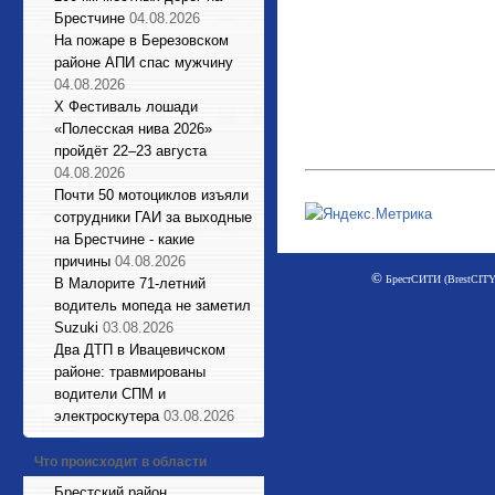
Брестчине
04.08.2026
На пожаре в Березовском
районе АПИ спас мужчину
04.08.2026
X Фестиваль лошади
«Полесская нива 2026»
пройдёт 22–23 августа
04.08.2026
Почти 50 мотоциклов изъяли
сотрудники ГАИ за выходные
на Брестчине - какие
причины
04.08.2026
©
БрестСИТИ (BrestCITY)
В Малорите 71-летний
водитель мопеда не заметил
Suzuki
03.08.2026
Два ДТП в Ивацевичском
районе: травмированы
водители СПМ и
электроскутера
03.08.2026
Что происходит в области
Брестский район