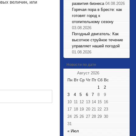
овых величин, или
развития бизнеса
04.08.2026
Горячая пора в Бресте: как
готовят город к
отопительному сезону
03.08.2026
Погодный двигатель: Как
высотное струйное течение
управляет нашей погодой
01.08.2026
Новости по дате
Август 2026
Пн
Вт
Ср
Чт
Пт
Сб
Вс
1
2
3
4
5
6
7
8
9
10
11
12
13
14
15
16
17
18
19
20
21
22
23
24
25
26
27
28
29
30
31
« Июл