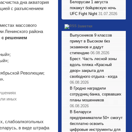
асчистка дна акватория
Белорусам 1 августа
покажут бойцовскую ночь
ацией с разъяснением
UFC Fight Night
31.07.2026
местах массового
Заметки
ии Ленинского района
Выпускников 9 классов
и с решением
примут в Высоком без
экзаменов и дадут
стипендию
06.08.2026
ный»;
Брест. Часть лесной зоны
ый»;
вдоль пляжа «Красный
двор» закрыта для
тябрьской Революции;
свободного отдыха - когда
».
06.08.2026
В Гродно наградили
рушениях
сотрудниц банка, сорвавших
или иных
планы мошенников
06.08.2026
В Беларуси
предприниматели 50+ смогут
ых, слабоалкогольных
бесплатно освоить
Беларусь, в виде штрафа
цифровые инструменты для