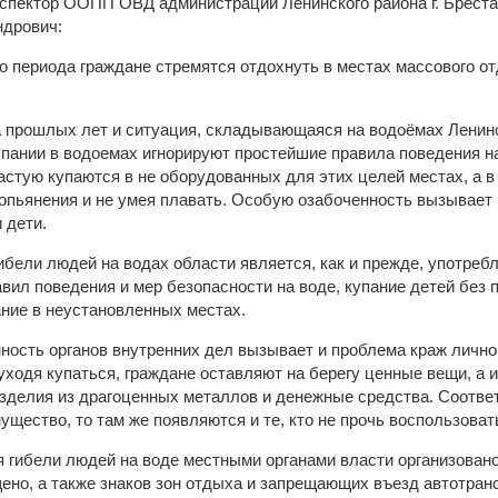
спектор ООПП ОВД администрации Ленинского района г. Брест
ндрович:
о периода граждане стремятся отдохнуть в местах массового от
а прошлых лет и ситуация, складывающаяся на водоёмах Ленинск
купании в водоемах игнорируют простейшие правила поведения н
астую купаются в не оборудованных для этих целей местах, а 
опьянения и не умея плавать. Особую озабоченность вызывает и
 дети.
бели людей на водах области является, как и прежде, употреб
вил поведения и мер безопасности на воде, купание детей без 
ание в неустановленных местах.
ость органов внутренних дел вызывает и проблема краж лично
ходя купаться, граждане оставляют на берегу ценные вещи, а
зделия из драгоценных металлов и денежные средства. Соответс
ущество, то там же появляются и те, кто не прочь воспользоват
 гибели людей на воде местными органами власти организован
щено, а также знаков зон отдыха и запрещающих въезд автотран