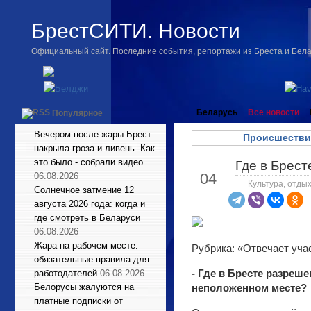
БрестСИТИ. Новости
Официальный сайт. Последние события, репортажи из Бреста и Бел
Беларусь
Все новости
Популярное
Вечером после жары Брест
Происшестви
накрыла гроза и ливень. Как
это было - собрали видео
Где в Брест
Май
04
06.08.2026
Культура, отдых
Солнечное затмение 12
августа 2026 года: когда и
где смотреть в Беларуси
06.08.2026
Жара на рабочем месте:
Рубрика: «Отвечает уча
обязательные правила для
- Где в Бресте разреше
работодателей
06.08.2026
Белорусы жалуются на
неположенном месте?
платные подписки от