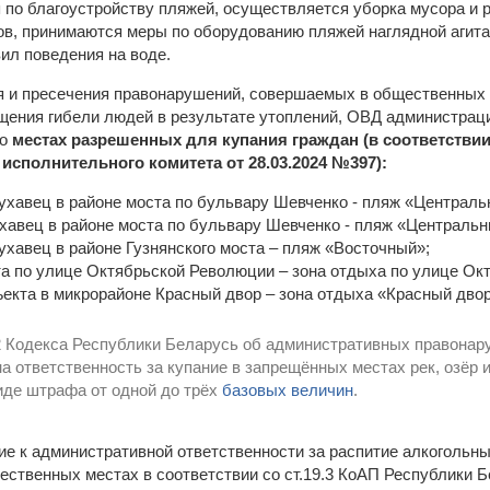
 по благоустройству пляжей, осуществляется уборка мусора и р
ов, принимаются меры по оборудованию пляжей наглядной агит
ил поведения на воде.
я и пресечения правонарушений, совершаемых в общественных 
щения гибели людей в результате утоплений, ОВД администрац
 о
местах разрешенных для купания граждан (в соответстви
 исполнительного комитета от 28.03.2024 №397):
ухавец в районе моста по бульвару Шевченко - пляж «Централь
хавец в районе моста по бульвару Шевченко - пляж «Центральн
ухавец в районе Гузнянского моста – пляж «Восточный»;
та по улице Октябрьской Революции – зона отдыха по улице Ок
бъекта в микрорайоне Красный двор – зона отдыха «Красный двор
2 Кодекса Республики Беларусь об административных правона
а ответственность за купание в запрещённых местах рек, озёр 
иде штрафа от одной до трёх
базовых величин
.
ие к административной ответственности за распитие алкогольн
щественных местах в соответствии со ст.19.3 КоАП Республики 