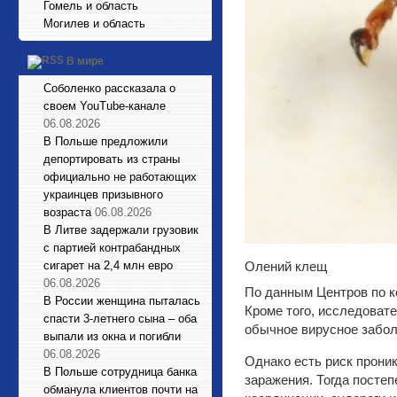
Гомель и область
Могилев и область
В мире
Соболенко рассказала о
своем YouTube-канале
06.08.2026
В Польше предложили
депортировать из страны
официально не работающих
украинцев призывного
возраста
06.08.2026
В Литве задержали грузовик
с партией контрабандных
сигарет на 2,4 млн евро
Олений клещ
06.08.2026
По данным Центров по ко
В России женщина пыталась
Кроме того, исследоват
спасти 3-летнего сына – оба
обычное вирусное забол
выпали из окна и погибли
06.08.2026
Однако есть риск проник
В Польше сотрудница банка
заражения. Тогда посте
обманула клиентов почти на