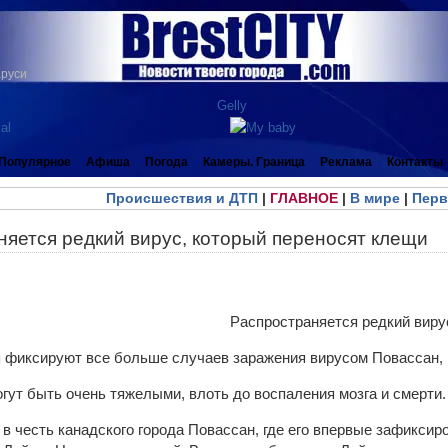
аруси
Популярное
Афиша
Погода
Камеры. Граница
Реклама
Контакты
Происшествия и ДТП
|
ГЛАВНОЕ
|
В мире
|
Перв
няется редкий вирус, который переносят клещи
 фиксируют все больше случаев заражения вирусом Повассан,
гут быть очень тяжелыми, влоть до воспаления мозга и смерти.
в честь канадского города Повассан, где его впервые зафиксир