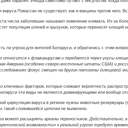
 даже паралич. Иногда симптомы путают с инсультом. Когда бол
вируса Повассан не существует, как и вакцины против него. Вс
оста числа заболевших называют изменение климата. Из-за бол
стет популяция оленей и грызунов, которые переносят клещей н
ть ли угроза для жителей Беларуси, и обратились с этим вопро
 относится к флавивирусам и передается через укусы клеще
ная Америка (особенно северо-восточные штаты США) и россий
исследованиях фокус смещен на другие патогены (клещевой энц
о ключевых факторов, которые снижают вероятность распростра
Беларуси эти виды не являются доминирующими или вообще отс
ивой циркуляции вируса в регионе нужны животные-резервуары (
х такой сложившейся цепочки не выявлено.
та может расширять ареалы переносчиков. Действительно, в 
оретической возможности» к реальной угрозе требует времени