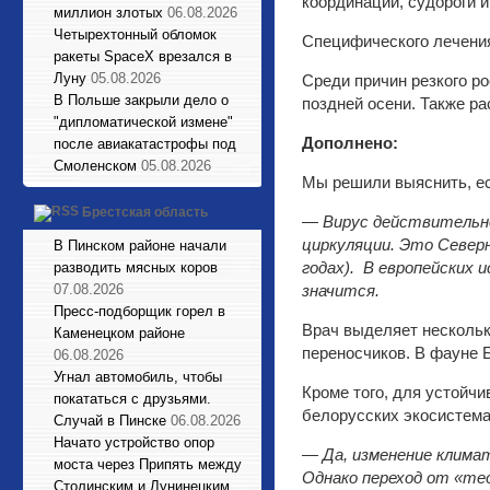
координации, судороги и
миллион злотых
06.08.2026
Четырехтонный обломок
Специфического лечения 
ракеты SpaceX врезался в
Луну
05.08.2026
Среди причин резкого р
В Польше закрыли дело о
поздней осени. Также ра
"дипломатической измене"
Дополнено:
после авиакатастрофы под
Смоленском
05.08.2026
Мы решили выяснить, ес
Брестская область
— Вирус действительно
циркуляции. Это Север
В Пинском районе начали
годах). В европейских 
разводить мясных коров
07.08.2026
значится.
Пресс-подборщик горел в
Врач выделяет нескольк
Каменецком районе
переносчиков. В фауне 
06.08.2026
Угнал автомобиль, чтобы
Кроме того, для устойч
покататься с друзьями.
белорусских экосистема
Случай в Пинске
06.08.2026
Начато устройство опор
— Да, изменение клима
моста через Припять между
Однако переход от «те
Столинским и Лунинецким