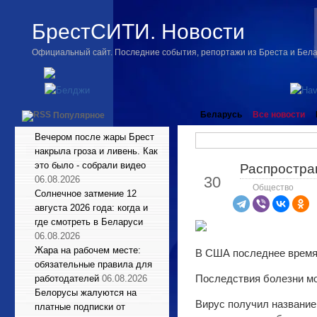
БрестСИТИ. Новости
Официальный сайт. Последние события, репортажи из Бреста и Бел
Беларусь
Все новости
Популярное
Вечером после жары Брест
накрыла гроза и ливень. Как
это было - собрали видео
Распростра
Июн
30
06.08.2026
Общество
Солнечное затмение 12
августа 2026 года: когда и
где смотреть в Беларуси
06.08.2026
Жара на рабочем месте:
В США последнее время
обязательные правила для
Последствия болезни мо
работодателей
06.08.2026
Белорусы жалуются на
Вирус получил название 
платные подписки от