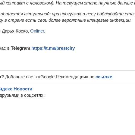
ый контакт с человеком). На текущем этапе научные данные 
 остается актуальной: при прогулках в лесу соблюдайте ст
ку в стране есть свои более вероятные клещевые инфекции.
:
Дарья Коско,
Onliner
.
нас в
Telegram
https://t.me/brestcity
л?
Добавьте нас в «Google Рекомендации» по
ссылке
.
ндекс.Новости
друзьями в соцсетях: