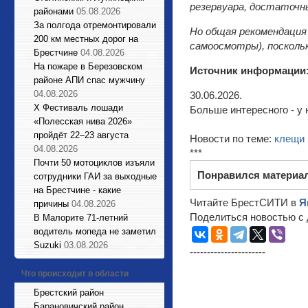
резервуара, достаточн
районами
05.08.2026
За полгода отремонтировали
Но общая рекомендация
200 км местных дорог на
самоосмотры), посколь
Брестчине
04.08.2026
На пожаре в Березовском
Источник информации
районе АПИ спас мужчину
04.08.2026
30.06.2026.
X Фестиваль лошади
Больше интересного - у 
«Полесская нива 2026»
пройдёт 22–23 августа
Новости по теме:
клещи
04.08.2026
***
Почти 50 мотоциклов изъяли
Понравился материа
сотрудники ГАИ за выходные
на Брестчине - какие
Читайте БрестСИТИ в
Я
причины
04.08.2026
Поделиться новостью с 
В Малорите 71-летний
водитель мопеда не заметил
Suzuki
03.08.2026
----------------------
Что происходит в области
Брестский район
Барановичский район