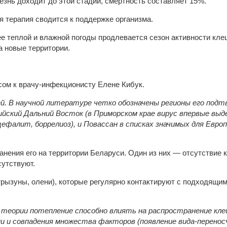
езнь доходит до этой стадии, смертность составляет 15%.
я терапия сводится к поддержке организма.
ее теплой и влажной погоды продлевается сезон активности кле
а новые территории.
сом к врачу-инфекционисту Елене Кибук.
й. В научной литературе четко обозначены регионы его подт
ский Дальний Восток (в Приморском крае вирус впервые выде
ефалит, боррелиоз), и Повассан в списках значимых для Европ
нения его на территории Беларуси. Один из них — отсутствие
утствуют.
грызуны, олени), которые регулярно контактируют с подходящи
теории потепление способно влиять на распространение кле
 и совпадения множества факторов (появление вида-переносч