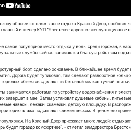
сезону обновляют пляж в зоне отдыха Красный Двор, сообщил 
- главный инженер КУП "Брестское дорожно-эксплуатационное 
не самое популярное место отдыха у воды среди горожан, в нар
мунальные службы сейчас занимаются благоустройством подъез
ротуарный борт, сделано основание. В ближайшее время будет
тия. Дорога будет тупиковая, там сделают разворотное кольцо"
торговых объектов сделают из бетонной мелкоштучной плитки.
ты занимаются работами по устройству водоснабжения и элект
 их завершат в мае. Затем установят душевые кабины, питьевы
невые навесы, лежаки, скамейки, детскую площадку. В распор
рриторию пляжа подсыпают свежим песком. В целом его привезу
 популярная. На Красный Двор приезжает много людей: отдыхаю
ерь будет гораздо комфортнее", - отметил замдиректора Брестс