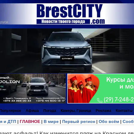
аруси
Популярное
Афиша
Погода
Камеры. Граница
Реклама
Контакты
я и ДТП
|
ГЛАВНОЕ
|
В мире
|
Первый регион
|
Обо всём
|
Сооб
ают асфальт! Как изменится пляж на Красном дв