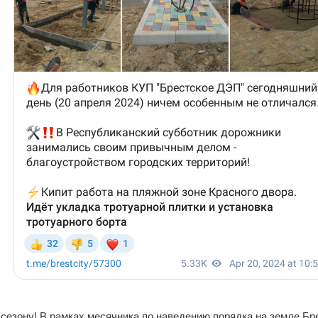
 сезону! В рамках месячника по наведению порядка на земле Бр