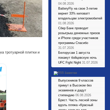
04.08.2026
BatteryFly на свое 3-летие
вернет 33% киловатт
владельцам электромобилей
01.08.2026
Сбер Банк проводит
розыгрыш денежных призов
и iPhone среди участников
программы Спасибо
31.07.2026
ка тротуарной плитки и
Белорусам 1 августа
покажут бойцовскую ночь
UFC Fight Night
31.07.2026
Заметки
Выпускников 9 классов
примут в Высоком без
экзаменов и дадут
стипендию
06.08.2026
Брест. Часть лесной зоны
вдоль пляжа «Красный
двор» закрыта для