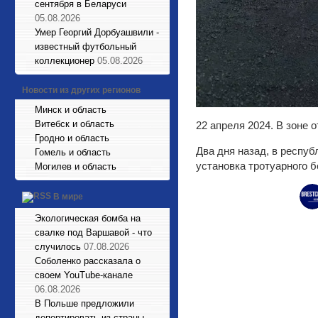
сентября в Беларуси
05.08.2026
Умер Георгий Дорбуашвили -
известный футбольный
коллекционер
05.08.2026
Новости из других регионов
Минск и область
Витебск и область
22 апреля 2024. В зоне 
Гродно и область
Два дня назад, в респуб
Гомель и область
установка тротуарного б
Могилев и область
В мире
Экологическая бомба на
свалке под Варшавой - что
случилось
07.08.2026
Соболенко рассказала о
своем YouTube-канале
06.08.2026
В Польше предложили
депортировать из страны