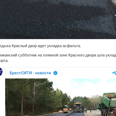
отдыха Красный двор идет укладка асфальта.
ликанский субботник на пляжной зоне Красного двора шла уклад
орта.