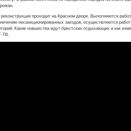
рожан.
 реконструкция проходит на Красном дворе. Выполняются работ
аничению несанкционированных заездов, осуществляются работ
иторий. Какие новшества ждут брестских отдыхающих и как изм
-ТВ.