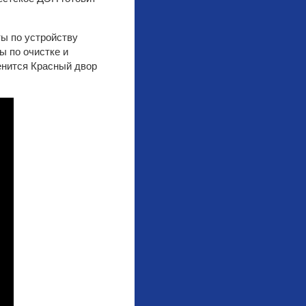
ы по устройству
ы по очистке и
енится Красный двор