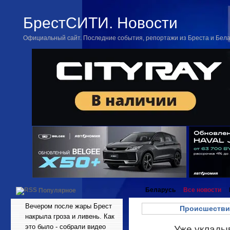
БрестСИТИ. Новости
Официальный сайт. Последние события, репортажи из Бреста и Бел
Беларусь
Все новости
Популярное
Вечером после жары Брест
Происшестви
накрыла гроза и ливень. Как
это было - собрали видео
Уже укладыв
Апр