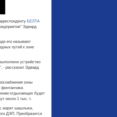
корреспонденту
БЕЛТА
предприятие" Эдвард
оде его называют
дных путей к зоне
 выполнено устройство
, - рассказал Эдвард
роснабжения зоны
е фонтанчики.
яжении отдыхающих будет
т около 1 тыс. т.
т, жарят шашлыки,
кого ДЭП. Преобразится