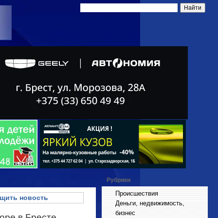
Рубрики
Происшествия
щить новость
Деньги, недвижимость,
бизнес
оре в Бресте