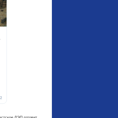
естское ДЭП готовит