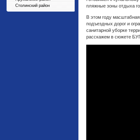
Столинский район
пляжные зоны отдыха го
В этом году масштабная
подъездных дорог и огр
санитарной уборке терр
расскажем в сюжете БУГ