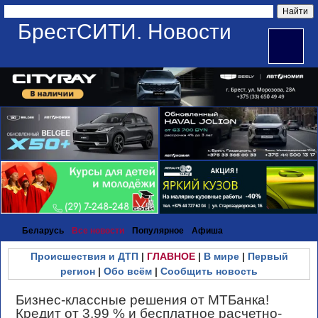
БрестСИТИ. Новости
Беларусь
Все новости
Популярное
Афиша
Происшествия и ДТП
|
ГЛАВНОЕ
|
В мире
|
Первый
регион
|
Обо всём
|
Сообщить новость
Бизнес-классные решения от МТБанка!
Кредит от 3,99 % и бесплатное расчетно-