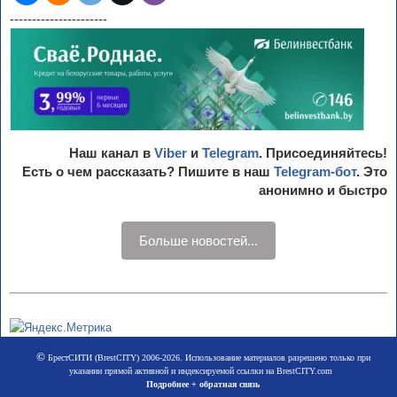
----------------------
Наш канал в
Viber
и
Telegram
. Присоединяйтесь!
Есть о чем рассказать? Пишите в наш
Telegram-бот
. Это
анонимно и быстро
Больше новостей...
©
БрестСИТИ (BrestCITY) 2006-2026. Использование материалов разрешено только при
указании прямой активной и индексируемой ссылки на BrestCITY.com
Подробнее + обратная связь