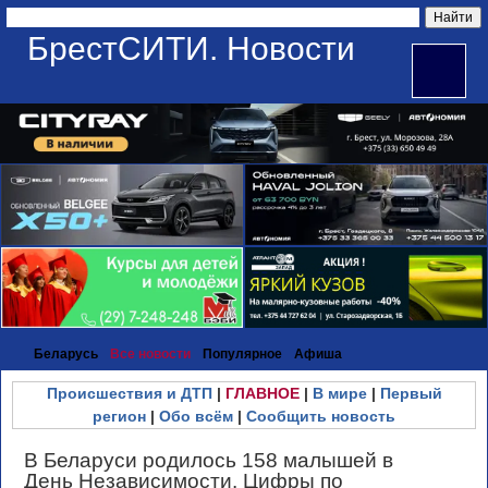
БрестСИТИ. Новости
Беларусь
Все новости
Популярное
Афиша
Происшествия и ДТП
|
ГЛАВНОЕ
|
В мире
|
Первый
регион
|
Обо всём
|
Сообщить новость
В Беларуси родилось 158 малышей в
День Независимости. Цифры по