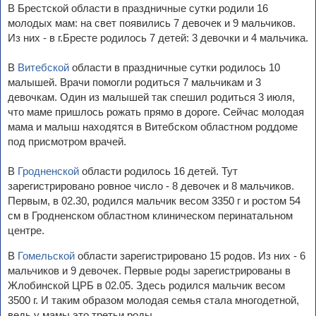
В Брестской области в праздничные сутки родили 16
молодых мам: на свет появились 7 девочек и 9 мальчиков.
Из них - в г.Бресте родилось 7 детей: 3 девочки и 4 мальчика.
В
Витебской
области в праздничные сутки родилось 10
малышей. Врачи помогли родиться 7 мальчикам и 3
девочкам. Один из малышей так спешил родиться 3 июля,
что маме пришлось рожать прямо в дороге. Сейчас молодая
мама и малыш находятся в Витебском областном роддоме
под присмотром врачей.
В
Гродненской
области родилось 16 детей. Тут
зарегистрировано ровное число - 8 девочек и 8 мальчиков.
Первым, в 02.30, родился мальчик весом 3350 г и ростом 54
см в Гродненском областном клиническом перинатальном
центре.
В
Гомельской
области зарегистрировано 15 родов. Из них - 6
мальчиков и 9 девочек. Первые роды зарегистрированы в
Жлобинской ЦРБ в 02.05. Здесь родился мальчик весом
3500 г. И таким образом молодая семья стала многодетной,
ведь у мамы это третьи роды.