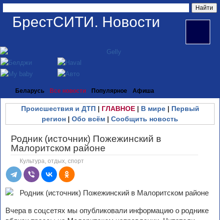
БрестСИТИ. Новости
Беларусь
Все новости
Популярное
Афиша
Происшествия и ДТП
|
ГЛАВНОЕ
|
В мире
|
Первый
регион
|
Обо всём
|
Сообщить новость
Родник (источник) Пожежинский в
Малоритском районе
Культура, отдых, спорт
Вчера в соцсетях мы опубликовали информацию о роднике