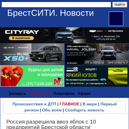
БрестСИТИ. Новости
Беларусь
Все новости
Популярное
Афиша
Происшествия и ДТП
|
ГЛАВНОЕ
|
В мире
|
Первый
регион
|
Обо всём
|
Сообщить новость
Россия разрешила ввоз яблок с 10
предприятий Брестской области