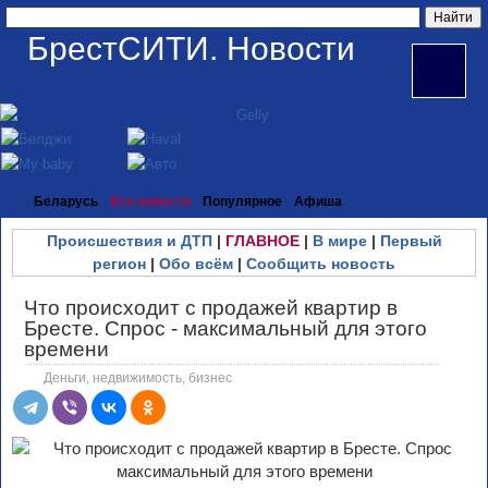
БрестСИТИ. Новости
Беларусь
Все новости
Популярное
Афиша
Происшествия и ДТП
|
ГЛАВНОЕ
|
В мире
|
Первый
регион
|
Обо всём
|
Сообщить новость
Что происходит с продажей квартир в
Бресте. Спрос - максимальный для этого
времени
Деньги, недвижимость, бизнес