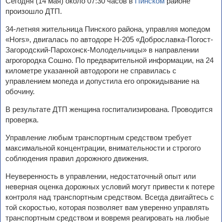
Сегодня (14 мая) около 07:30 часов в
Пинском
районе
произошло ДТП.
34-летняя жительница Пинского района, управляя мопедом
«Hors», двигалась по автодоре Н-205 «Доброславка-Погост-
Загородский-Парохонск-Молодельчицы» в направлении
агрогородка Сошно. По предварительной информации, на 24
километре указанной автодороги не справилась с
управлением мопеда и допустила его опрокидывание на
обочину.
В результате ДТП женщина госпитализирована. Проводится
проверка.
Управление любым транспортным средством требует
максимальной концентрации, внимательности и строгого
соблюдения правил дорожного движения.
Неуверенность в управлении, недостаточный опыт или
неверная оценка дорожных условий могут привести к потере
контроля над транспортным средством. Всегда двигайтесь с
той скоростью, которая позволяет вам уверенно управлять
транспортным средством и вовремя реагировать на любые