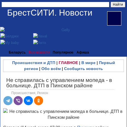
БрестСИТИ. Новости
Беларусь
Все новости
Популярное
Афиша
Происшествия и ДТП
|
ГЛАВНОЕ
|
В мире
|
Первый
регион
|
Обо всём
|
Сообщить новость
Не справилась с управлением мопеда - в
больнице. ДТП в Пинском районе
Происшествия
,
Регион