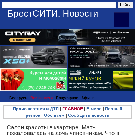
БрестСИТИ. Новости
Беларусь
Все новости
Популярное
Афиша
Происшествия и ДТП
|
ГЛАВНОЕ
|
В мире
|
Первый
регион
|
Обо всём
|
Сообщить новость
Салон красоты в квартире. Мать
пожаловалась на дочь чиновникам. Что в