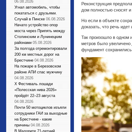
06.08.2026
Реконструкция предпола
Угнал автомобиль, чтобы
дом полностью сносят и 
покататься с друзьями.
Случай в Пинске
06.08.2026
Но если в объекте сохр
Начато устройство опор
доказать, что речь идет
моста через Припять между
Столинским и Лунинецким
Так произошло в одном 
районами
05.08.2026
метров было увеличено д
За полгода отремонтировали
фундамент сохранились, 
200 км местных дорог на
Брестчине
04.08.2026
На пожаре в Березовском
районе АПИ спас мужчину
04.08.2026
X Фестиваль лошади
«Полесская нива 2026»
пройдёт 22–23 августа
04.08.2026
Почти 50 мотоциклов изъяли
сотрудники ГАИ за выходные
на Брестчине - какие
причины
04.08.2026
В Малорите 71-летний