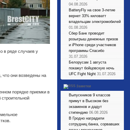
04.08.2026
BatteryFly на свое 3-летие
вернет 33% киловатт
владельцам электромобилей
01.08.2026
Сбер Банк проводит
розыгрыш денежных призов
и iPhone среди участников
программы Спасибо
о в ряде случаев у
31.07.2026
Белорусам 1 августа
покажут бойцовскую ночь
UFC Fight Night
31.07.2026
 что они возведены на
Заметки
енном порядке приемки в
Выпускников 9 классов
й строительной
примут в Высоком без
экзаменов и дадут
стипендию
06.08.2026
емельное
В Гродно наградили
тков.
сотрудниц банка, сорвавших
планы мошенников