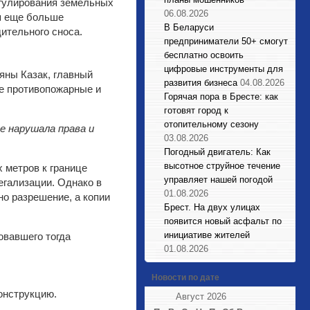
егулирования земельных
06.08.2026
ся еще больше
В Беларуси
ительного сноса.
предприниматели 50+ смогут
бесплатно освоить
цифровые инструменты для
яны Казак, главный
развития бизнеса
04.08.2026
ле противопожарные и
Горячая пора в Бресте: как
готовят город к
отопительному сезону
 нарушала права и
03.08.2026
Погодный двигатель: Как
высотное струйное течение
 метров к границе
управляет нашей погодой
егализации. Однако в
01.08.2026
но разрешение, а копии
Брест. На двух улицах
появится новый асфальт по
инициативе жителей
овавшего тогда
01.08.2026
Новости по дате
онструкцию.
Август 2026