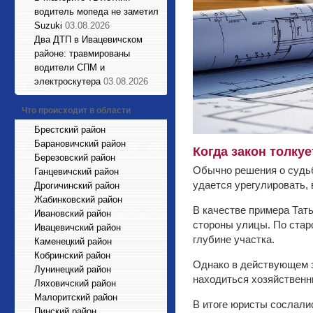
водитель мопеда не заметил
Suzuki
03.08.2026
Два ДТП в Ивацевичском
районе: травмированы
водители СПМ и
электроскутера
03.08.2026
Что происходит в области
Брестский район
Барановичский район
Когда закон толку
Березовский район
Обычно решения о судьб
Ганцевичский район
удается урегулировать,
Дрогичинский район
Жабинковский район
В качестве примера Тать
Ивановский район
стороны улицы. По стар
Ивацевичский район
глубине участка.
Каменецкий район
Кобринский район
Однако в действующем з
Лунинецкий район
находиться хозяйственн
Ляховичский район
Малоритский район
В итоге юристы сослалис
Пинский район