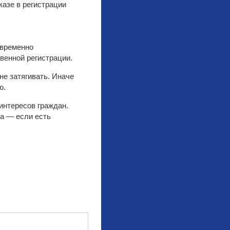
казе в регистрации
евременно
венной регистрации.
не затягивать. Иначе
ю.
интересов граждан.
ка — если есть