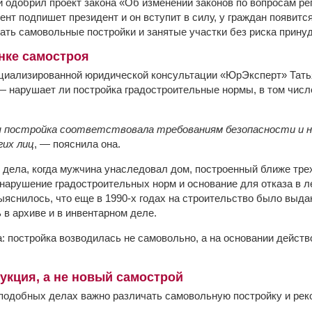
и одобрил проект закона «Об изменении законов по вопросам р
ент подпишет президент и он вступит в силу, у граждан появит
ать самовольные постройки и занятые участки без риска принуд
нке самостроя
циализированной юридической консультации «ЮрЭксперт» Тать
 — нарушает ли постройка градостроительные нормы, в том чис
 постройка соответствовала требованиям безопасности и не
гих лиц
, — пояснила она.
 дела, когда мужчина унаследовал дом, построенный ближе трех
 нарушение градостроительных норм и основание для отказа в л
ыяснилось, что еще в 1990-х годах на строительство было выда
 в архиве и в инвентарном деле.
: постройка возводилась не самовольно, а на основании действ
рукция, а не новый самострой
в подобных делах важно различать самовольную постройку и рек