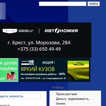
Рубрики
Происшествия
щить новость
Деньги, недвижимость,
бизнес
сноса