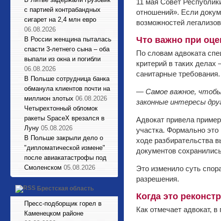
11 мая Совет Республик
с партией контрабандных
отношений». Если докум
сигарет на 2,4 млн евро
возможностей легализов
06.08.2026
Что важно при оце
В России женщина пыталась
спасти 3-летнего сына – оба
По словам адвоката спе
выпали из окна и погибли
критерий в таких делах
06.08.2026
санитарные требования.
В Польше сотрудница банка
обманула клиентов почти на
— Самое важное, чтобы
миллион злотых
06.08.2026
законные интересы дру
Четырехтонный обломок
ракеты SpaceX врезался в
Адвокат привела пример
Луну
05.08.2026
участка. Формально это
В Польше закрыли дело о
ходе разбирательства в
"дипломатической измене"
документов сохранились
после авиакатастрофы под
Смоленском
05.08.2026
Это изменило суть спора
разрешения.
Брестская область
Когда это реконст
Пресс-подборщик горел в
Как отмечает адвокат, 
Каменецком районе