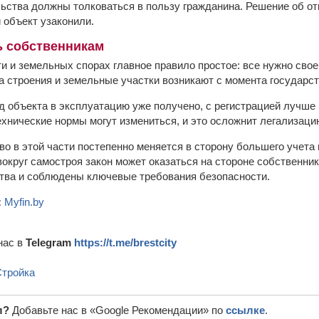
ьства должны толковаться в пользу гражданина. Решение об от
 объект узаконили.
ь собственникам
и и земельных спорах главное правило простое: все нужно сво
а строения и земельные участки возникают с момента государст
д объекта в эксплуатацию уже получено, с регистрацией лучше 
ехнические нормы могут измениться, и это осложнит легализаци
о в этой части постепенно меняется в сторону большего учета 
вокруг самостроя закон может оказаться на стороне собственни
тва и соблюдены ключевые требования безопасности.
:
Myfin.by
нас в
Telegram
https://t.me/brestcity
Стройка
л?
Добавьте нас в «Google Рекомендации» по
ссылке
.