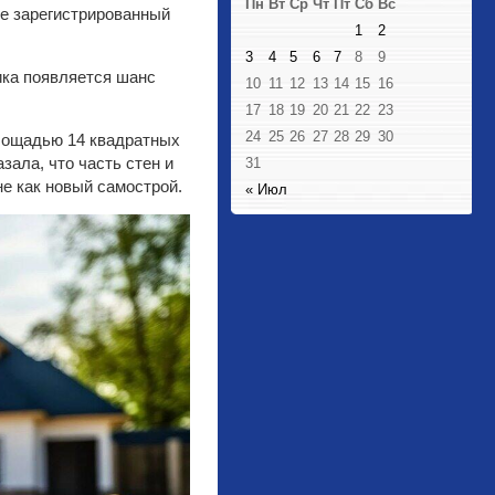
Пн
Вт
Ср
Чт
Пт
Сб
Вс
е зарегистрированный
1
2
3
4
5
6
7
8
9
ика появляется шанс
10
11
12
13
14
15
16
17
18
19
20
21
22
23
24
25
26
27
28
29
30
площадью 14 квадратных
зала, что часть стен и
31
не как новый самострой.
« Июл