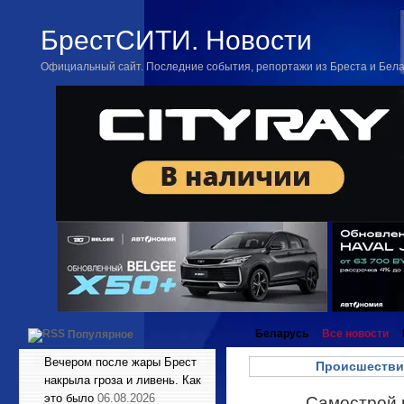
БрестСИТИ. Новости
Официальный сайт. Последние события, репортажи из Бреста и Бел
Беларусь
Все новости
Популярное
Вечером после жары Брест
Происшестви
накрыла гроза и ливень. Как
это было
06.08.2026
Самострой в
Июн