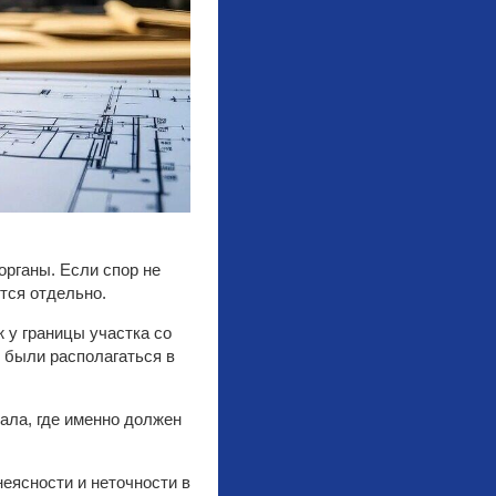
рганы. Если спор не
тся отдельно.
 у границы участка со
 были располагаться в
ала, где именно должен
неясности и неточности в