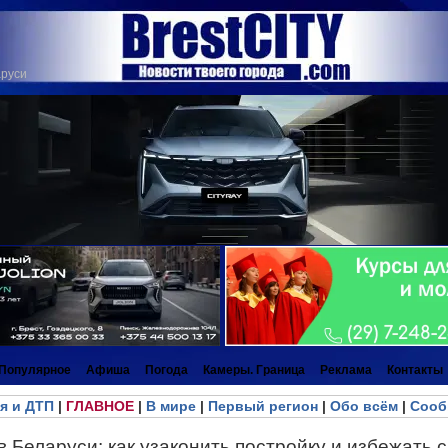
аруси
Популярное
Афиша
Погода
Камеры. Граница
Реклама
Контакты
я и ДТП
|
ГЛАВНОЕ
|
В мире
|
Первый регион
|
Обо всём
|
Сооб
 Беларуси: как узаконить постройку и избежать 