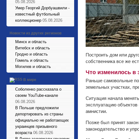
05.08.2026
Умер Георгий Дорбуашвили -
известный футбольный
коллекционер
05.08.2026
Новости из других регионов
Минск и область
Витебск и область
Гродно и область
Построить дом или друг
Гомель и область
собственника все же ест
Могилев и область
Что изменилось в 
В мире
Раньше самовольные пос
земельных участках, пр
Соболенко рассказала о
своем YouTube-канале
Ситуация начала менять
06.08.2026
эксплуатацию объектов 
В Польше предложили
амнистии.
депортировать из страны
официально не работающих
Позже был принят закон
украинцев призывного
законодательство и упр
возраста
06.08.2026
В Литве задержали грузовик