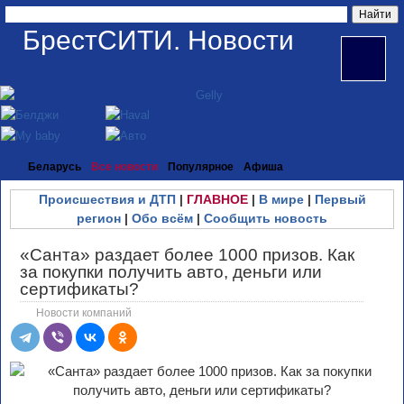
БрестСИТИ. Новости
Беларусь
Все новости
Популярное
Афиша
Происшествия и ДТП
|
ГЛАВНОЕ
|
В мире
|
Первый
регион
|
Обо всём
|
Сообщить новость
«Санта» раздает более 1000 призов. Как
за покупки получить авто, деньги или
сертификаты?
Новости компаний