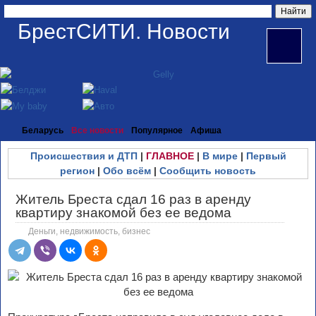
БрестСИТИ. Новости
Беларусь
Все новости
Популярное
Афиша
Происшествия и ДТП
|
ГЛАВНОЕ
|
В мире
|
Первый
регион
|
Обо всём
|
Сообщить новость
Житель Бреста сдал 16 раз в аренду
квартиру знакомой без ее ведома
Деньги, недвижимость, бизнес