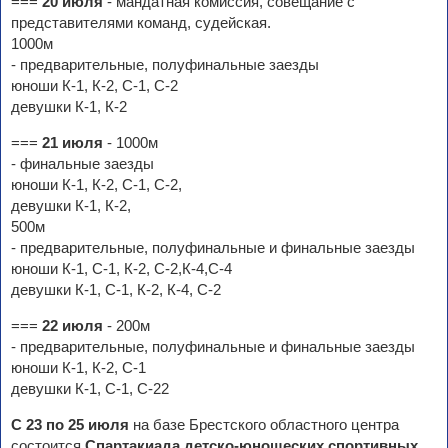
===
20 июля
- мандатная комиссия, совещание с
представителями команд, судейская.
1000м
- предварительные, полуфинальные заезды
юноши К-1, К-2, С-1, С-2
девушки К-1, К-2
===
21 июля
- 1000м
- финальные заезды
юноши К-1, К-2, С-1, С-2,
девушки К-1, К-2,
500м
- предварительные, полуфинальные и финальные заезды
юноши К-1, С-1, К-2, С-2,К-4,С-4
девушки К-1, С-1, К-2, К-4, С-2
===
22 июля
- 200м
- предварительные, полуфинальные и финальные заезды
юноши К-1, К-2, С-1
девушки К-1, С-1, С-22
С 23 по 25 июля
на базе Брестского областного центра
состоится
Спартакиада детско-юношеских спортивных