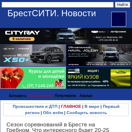
БрестСИТИ. Новости
Беларусь
Все новости
Популярное
Афиша
Происшествия и ДТП
|
ГЛАВНОЕ
|
В мире
|
Первый
регион
|
Обо всём
|
Сообщить новость
Сезон соревнований в Бресте на
Гребном. Что интересного будет 20-25