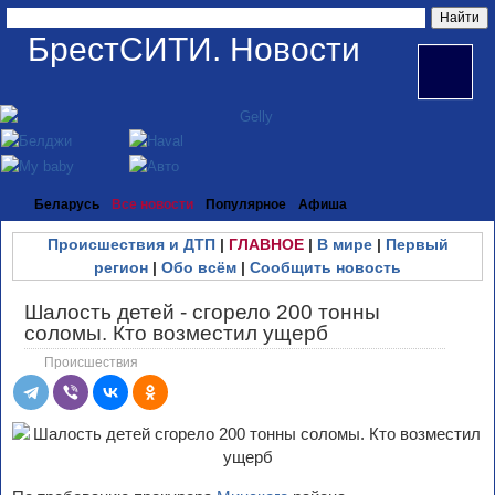
БрестСИТИ. Новости
Беларусь
Все новости
Популярное
Афиша
Происшествия и ДТП
|
ГЛАВНОЕ
|
В мире
|
Первый
регион
|
Обо всём
|
Сообщить новость
Шалость детей - сгорело 200 тонны
соломы. Кто возместил ущерб
Происшествия