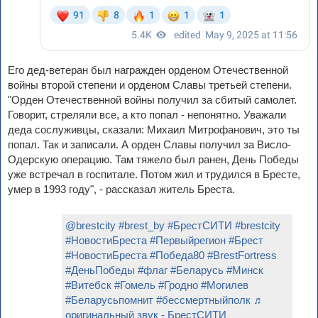
Его дед-ветеран был награжден орденом Отечественной
войны второй степени и орденом Славы третьей степени.
"Орден Отечественной войны получил за сбитый самолет.
Говорит, стреляли все, а кто попал - непонятно. Уважали
деда сослуживцы, сказали: Михаил Митрофанович, это ты
попал. Так и записали. А орден Славы получил за Висло-
Одерскую операцию. Там тяжело был ранен, День Победы
уже встречал в госпитале. Потом жил и трудился в Бресте,
умер в 1993 году", - рассказал житель Бреста.
@brestcity
#brest_by
#БрестСИТИ
#brestcity
#НовостиБреста
#Первыйрегион
#Брест
#НовостиБреста
#Победа80
#BrestFortress
#ДеньПобеды
#флаг
#Беларусь
#Минск
#Витебск
#Гомель
#Гродно
#Могилев
#Беларусьпомнит
#бессмертныйполк
♬
оригинальный звук - БрестСИТИ