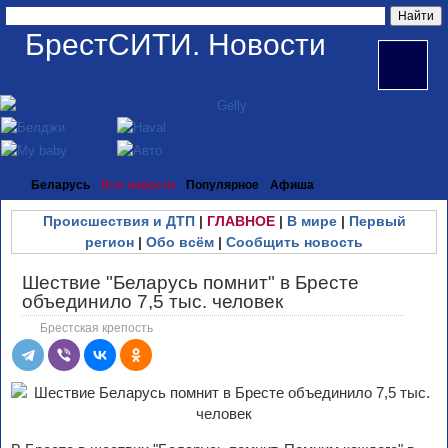
БрестСИТИ. Новости
Беларусь
Все новости
Популярное
Афиша
Происшествия и ДТП
|
ГЛАВНОЕ
|
В мире
|
Первый
регион
|
Обо всём
|
Сообщить новость
Шествие "Беларусь помнит" в Бресте
объединило 7,5 тыс. человек
Брестская крепость