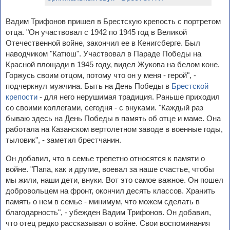
Вадим Трифонов пришел в Брестскую крепость с портретом
отца. "Он участвовал с 1942 по 1945 год в Великой
Отечественной войне, закончил ее в Кенигсберге. Был
наводчиком "Катюш". Участвовал в Параде Победы на
Красной площади в 1945 году, видел Жукова на белом коне.
Горжусь своим отцом, потому что он у меня - герой", -
подчеркнул мужчина. Быть на День Победы в
Брестской
крепости
- для него нерушимая традиция. Раньше приходил
со своими коллегами, сегодня - с внуками. "Каждый раз
бываю здесь на День Победы в память об отце и маме. Она
работала на Казанском вертолетном заводе в военные годы,
тыловик", - заметил брестчанин.
Он добавил, что в семье трепетно относятся к памяти о
войне. "Папа, как и другие, воевал за наше счастье, чтобы
мы жили, наши дети, внуки. Вот это самое важное. Он пошел
добровольцем на фронт, окончил десять классов. Хранить
память о нем в семье - минимум, что можем сделать в
благодарность", - убежден Вадим Трифонов. Он добавил,
что отец редко рассказывал о войне. Свои воспоминания