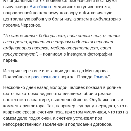
В социальных сетях появилось резонансный пост мужа
выпускницы
Витебского
медицинского университета,
направленной по целевому договору в Житковичскую
центральную районную больницу, а затем в амбулаторию
поселка Червоное.
"То самое жилье: бойлера нет, вода отключена, счетчик
газа срезан, кроватью и стулом поделился персонал
амбулатории поселка, мебель отсутствует, свет
присутствует", –
подписал в Instagram фотографии
парень.
История через все инстанции дошла до Минздрава.
Подробности
рассказывает
портал "Правда
Гомел
ь".
Несколько дней назад молодой человек показал в ролике
фото, на которых видны отклеившиеся обои и ржавая
сантехника в квартире, выделенной жене. Опубликованы и
комментарии автора. Так, например, супруг утверждает, что в
квартире срезан счетчик газа, при этом умалчивая, что газ на
самом деле подключен, а счетчик установят при
непосредственном заселении и подписании договора.