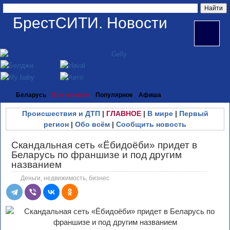
БрестСИТИ. Новости
Беларусь
Все новости
Популярное
Афиша
Происшествия и ДТП
|
ГЛАВНОЕ
|
В мире
|
Первый
регион
|
Обо всём
|
Сообщить новость
Скандальная сеть «Ёбидоёби» придет в
Беларусь по франшизе и под другим
названием
Деньги, недвижимость, бизнес