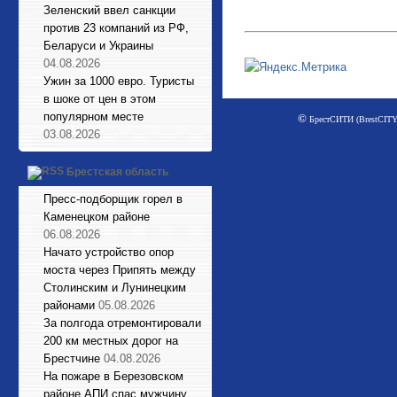
Зеленский ввел санкции
против 23 компаний из РФ,
Беларуси и Украины
04.08.2026
Ужин за 1000 евро. Туристы
в шоке от цен в этом
популярном месте
©
БрестСИТИ (BrestCITY)
03.08.2026
Брестская область
Пресс-подборщик горел в
Каменецком районе
06.08.2026
Начато устройство опор
моста через Припять между
Столинским и Лунинецким
районами
05.08.2026
За полгода отремонтировали
200 км местных дорог на
Брестчине
04.08.2026
На пожаре в Березовском
районе АПИ спас мужчину