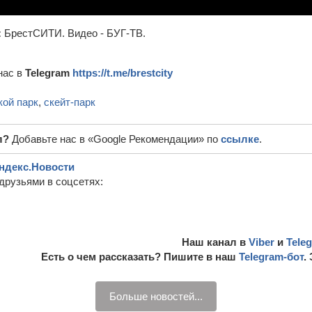
:
БрестСИТИ. Видео - БУГ-ТВ.
нас в
Telegram
https://t.me/brestcity
кой парк
,
скейт-парк
л?
Добавьте нас в «Google Рекомендации» по
ссылке
.
ндекс.Новости
друзьями в соцсетях:
Наш канал в
Viber
и
Tele
Есть о чем рассказать? Пишите в наш
Telegram-бот
.
Больше новостей...