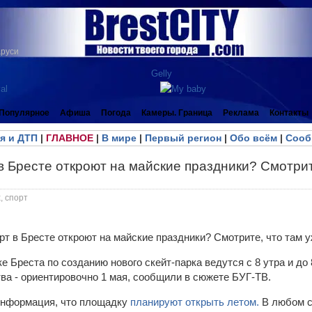
аруси
Популярное
Афиша
Погода
Камеры. Граница
Реклама
Контакты
я и ДТП
|
ГЛАВНОЕ
|
В мире
|
Первый регион
|
Обо всём
|
Сооб
в Бресте откроют на майские праздники? Смотрит
, спорт
е Бреста по созданию нового скейт-парка ведутся с 8 утра и до 
ва - ориентировочно 1 мая, сообщили в сюжете БУГ-ТВ.
информация, что площадку
планируют открыть летом.
В любом с