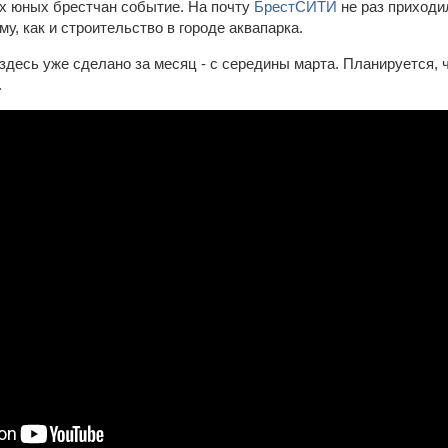
х юных брестчан событие. На почту
БрестСИТИ
не раз приходи
му, как и строительство в городе аквапарка.
здесь уже сделано за месяц - с середины марта. Планируется, 
.