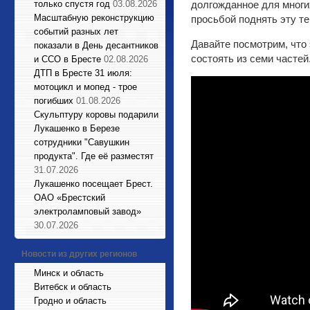
только спустя год
03.08.2026
долгожданное для многи
Масштабную реконструкцию
просьбой поднять эту те
событий разных лет
Давайте посмотрим, что 
показали в День десантников
состоять из семи частей
и ССО в Бресте
02.08.2026
ДТП в Бресте 31 июля:
мотоцикл и мопед - трое
погибших
01.08.2026
Cкульптуру коровы подарили
Лукашенко в Березе
сотрудники "Савушкин
продукта". Где её разместят
31.07.2026
Лукашенко посещает Брест.
ОАО «Брестский
электроламповый завод»
30.07.2026
Новости из других регионов
Минск и область
Витебск и область
Гродно и область