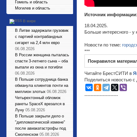
Гомель и область
Могилев и область
Источник информации
В мире
18.04.2025.
В Литве задержали грузовик
Больше интересного - у 
с партией контрабандных
сигарет на 2,4 млн евро
Новости по теме:
городс
06.08.2026
***
В России женщина пыталась
Понравился материа
спасти 3-летнего сына – оба
выпали из окна и погибли
Читайте БрестСИТИ в
Я
06.08.2026
В Польше сотрудница банка
Поделиться новостью с 
обманула клиентов почти на
миллион злотых
06.08.2026
----------------------
Четырехтонный обломок
ракеты SpaceX врезался в
Луну
05.08.2026
В Польше закрыли дело о
"дипломатической измене"
после авиакатастрофы под
Смоленском
05.08.2026