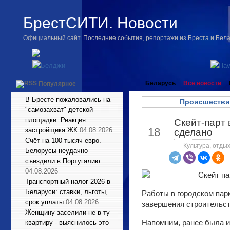
БрестСИТИ. Новости
Официальный сайт. Последние события, репортажи из Бреста и Бел
Беларусь
Все новости
Популярное
В Бресте пожаловались на
Происшестви
"самозахват" детской
площадки. Реакция
Скейт-парт 
Апр
18
застройщика ЖК
04.08.2026
сделано
Счёт на 100 тысяч евро.
Культура, отдых
Белорусы неудачно
съездили в Португалию
04.08.2026
Транспортный налог 2026 в
Беларуси: ставки, льготы,
Работы в городском парк
срок уплаты
04.08.2026
завершения строительст
Женщину заселили не в ту
Напомним, ранее была 
квартиру - выяснилось это