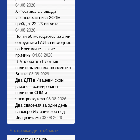
04.08.2026
X Фестиваль лошади
«Полесская нива 2026»
пройдёт 22–23 августа
04.08.2026
Почти 50 мотоциклов изъяли
сотрудники ГАИ за выходные
на Брестчине - какие
причины
04.08.2026
В Малорите 71-летний
водитель мопеда не заметил
Suzuki
03.08.2026
Два ДТП в Ивацевичском
районе: травмированы
водители СПМ и
электроскутера
03.08.2026
Два спасения за один день
на озере Яглевичское под
Ивацевичами
03.08.2026
Что происходит в области
Брестский район