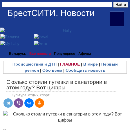
БрестСИТИ. Новости
Беларусь
Все новости
Популярное
Афиша
Происшествия и ДТП
|
ГЛАВНОЕ
|
В мире
|
Первый
регион
|
Обо всём
|
Сообщить новость
Сколько стоили путевки в санатории в
этом году? Вот цифры
Культура, отдых, спорт