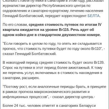
Сколько стоили путевки в санатории в этом году, рассказал
журналистам директор Республиканского центра по
оздоровлению и санаторно-курортному лечению населения
Геннадий Болбатовский, передает корреспондент
БЕЛТА
.
По его словам,
средняя стоимость путевок по итогам IV
квартала ожидается на уровне Br115. Речь идет об
одном койко-дне в стандартном двухместном номере.
"Если говорить в целом по году, то опять же складывается
прогноз, что стоимость путевки будет по году около Br110", -
сказал Геннадий Болбатовский.
В новогодний период средняя стоимость будет около Br139.
Спрос на путевки в этот период более ажиотажный. К тому
же перечень услуг, включаемых в стоимость нахождения в
санатории, расширен.
"Поэтому рост, если аналогичные периоды брать, в принципе
в рамках прогноза макроэкономического развития и
инфляционных процессов", - сказал директор центра.-
Более 24 тыс. человек отметят в санаториях Беларуси