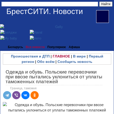
БрестСИТИ. Новости
Беларусь
Все новости
Популярное
Афиша
Происшествия и ДТП
|
ГЛАВНОЕ
|
В мире
|
Первый
регион
|
Обо всём
|
Сообщить новость
Одежда и обувь. Польские перевозчики
при ввозе пытались уклониться от уплаты
таможенных платежей
Граница, таможня