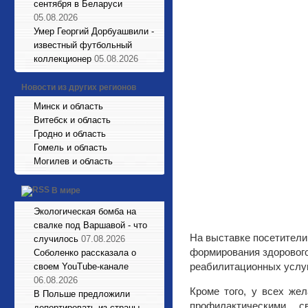
сентября в Беларуси
05.08.2026
Умер Георгий Дорбуашвили -
известный футбольный
коллекционер
05.08.2026
Новости из других регионов
Минск и область
Витебск и область
Гродно и область
Гомель и область
Могилев и область
В мире
Экологическая бомба на
свалке под Варшавой - что
На выставке посетители
случилось
07.08.2026
формирования здорового
Соболенко рассказала о
реабилитационных услуг
своем YouTube-канале
06.08.2026
Кроме того, у всех же
В Польше предложили
профилактическими с
депортировать из страны