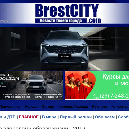
аруси
Популярное
Афиша
Погода
Камеры. Граница
Реклама
Контакты
я и ДТП
|
ГЛАВНОЕ
|
В мире
|
Первый регион
|
Обо всём
|
Сооб
 здоровому образу жизни - 2012"