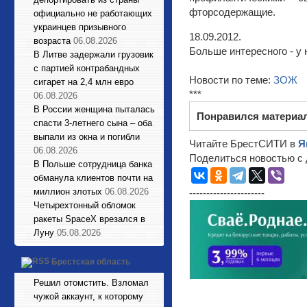
фторсодержащие.
официально не работающих
украинцев призывного
18.09.2012.
возраста
06.08.2026
Больше интересного - у 
В Литве задержали грузовик
с партией контрабандных
Новости по теме:
ЗОЖ
сигарет на 2,4 млн евро
***
06.08.2026
В России женщина пыталась
Понравился материа
спасти 3-летнего сына – оба
выпали из окна и погибли
Читайте БрестСИТИ в
Я
06.08.2026
Поделиться новостью с 
В Польше сотрудница банка
обманула клиентов почти на
миллион злотых
06.08.2026
----------------------
Четырехтонный обломок
ракеты SpaceX врезался в
Луну
05.08.2026
Брестская область
Решил отомстить. Взломал
чужой аккаунт, к которому