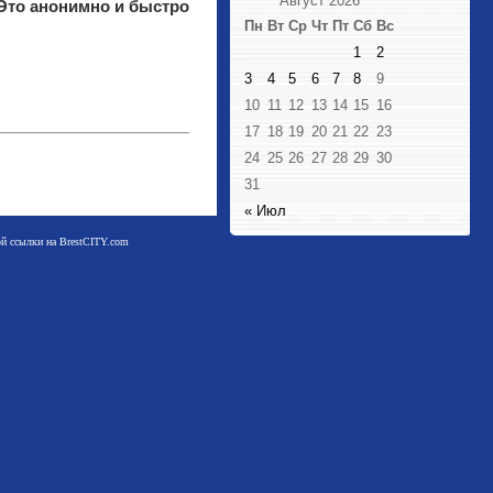
Август 2026
 Это анонимно и быстро
Пн
Вт
Ср
Чт
Пт
Сб
Вс
1
2
3
4
5
6
7
8
9
10
11
12
13
14
15
16
17
18
19
20
21
22
23
24
25
26
27
28
29
30
31
« Июл
мой ссылки на BrestCITY.com