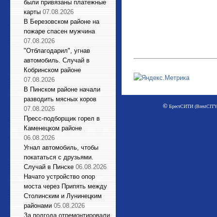
были привязаны платежные
карты
07.08.2026
В Березовском районе на
пожаре спасен мужчина
07.08.2026
"Отблагодарил", угнав
автомобиль. Случай в
Кобринском районе
07.08.2026
В Пинском районе начали
разводить мясных коров
©
БрестСИТИ (BrestCITY)
07.08.2026
Пресс-подборщик горел в
Каменецком районе
06.08.2026
Угнал автомобиль, чтобы
покататься с друзьями.
Случай в Пинске
06.08.2026
Начато устройство опор
моста через Припять между
Столинским и Лунинецким
районами
05.08.2026
За полгода отремонтировали