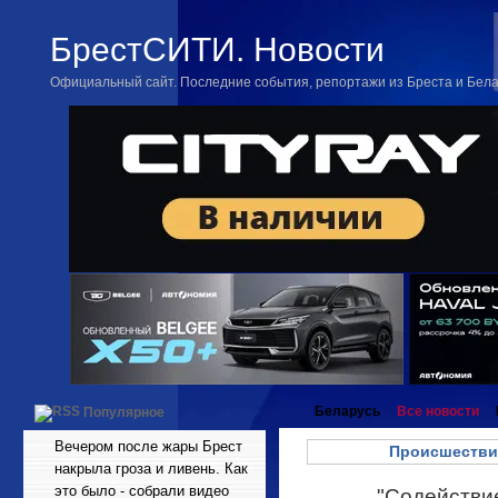
БрестСИТИ. Новости
Официальный сайт. Последние события, репортажи из Бреста и Бел
Беларусь
Все новости
Популярное
Вечером после жары Брест
Происшестви
накрыла гроза и ливень. Как
это было - собрали видео
"Содействие
Сен