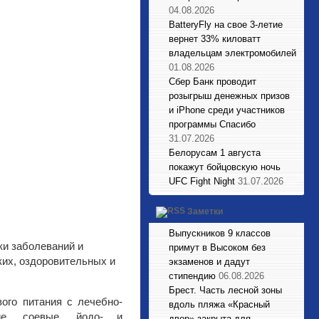
04.08.2026
BatteryFly на свое 3-летие
вернет 33% киловатт
владельцам электромобилей
01.08.2026
Сбер Банк проводит
розыгрыш денежных призов
и iPhone среди участников
программы Спасибо
31.07.2026
Белорусам 1 августа
покажут бойцовскую ночь
UFC Fight Night
31.07.2026
Заметки
Выпускников 9 классов
ки заболеваний и
примут в Высоком без
ких, оздоровительных и
экзаменов и дадут
стипендию
06.08.2026
Брест. Часть лесной зоны
ого питания с лечебно-
вдоль пляжа «Красный
кие, соевые, йодо- и
двор» закрыта для