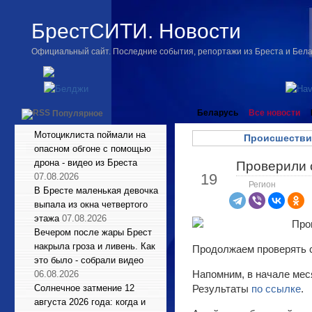
БрестСИТИ. Новости
Официальный сайт. Последние события, репортажи из Бреста и Бел
Беларусь
Все новости
Популярное
Мотоциклиста поймали на
Происшестви
опасном обгоне с помощью
дрона - видео из Бреста
Проверили 
Апр
19
07.08.2026
Регион
В Бресте маленькая девочка
выпала из окна четвертого
этажа
07.08.2026
Вечером после жары Брест
накрыла гроза и ливень. Как
Продолжаем проверять с
это было - собрали видео
Напомним, в начале мес
06.08.2026
Солнечное затмение 12
Результаты
по ссылке
.
августа 2026 года: когда и