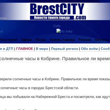
аруси
Популярное
Афиша
Погода
Камеры. Граница
Реклама
Контакты
я и ДТП
|
ГЛАВНОЕ
|
В мире
|
Первый регион
|
Обо всём
|
Сооб
солнечные часы в Кобрине. Правильное ли врем
олнечные часы в городах Брестской области.
яца мы побывали на Набережной Бреста и посмотрели, как идут