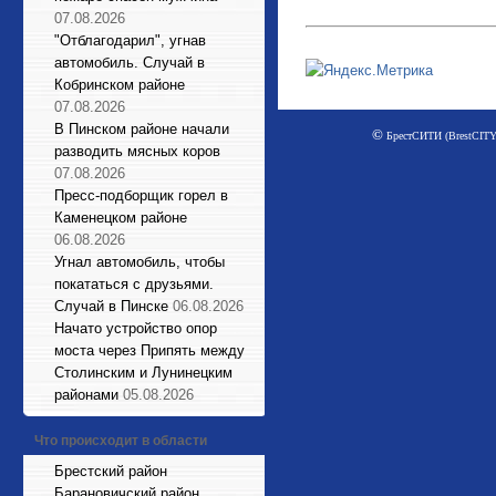
07.08.2026
"Отблагодарил", угнав
автомобиль. Случай в
Кобринском районе
07.08.2026
В Пинском районе начали
©
БрестСИТИ (BrestCITY)
разводить мясных коров
07.08.2026
Пресс-подборщик горел в
Каменецком районе
06.08.2026
Угнал автомобиль, чтобы
покататься с друзьями.
Случай в Пинске
06.08.2026
Начато устройство опор
моста через Припять между
Столинским и Лунинецким
районами
05.08.2026
Что происходит в области
Брестский район
Барановичский район