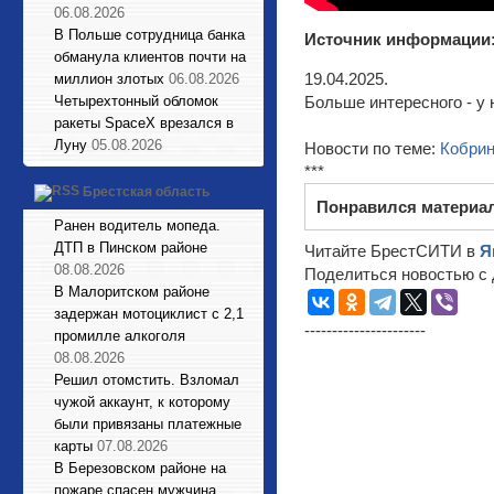
06.08.2026
В Польше сотрудница банка
Источник информации
обманула клиентов почти на
19.04.2025.
миллион злотых
06.08.2026
Четырехтонный обломок
Больше интересного - у 
ракеты SpaceX врезался в
Луну
05.08.2026
Новости по теме:
Кобри
***
Брестская область
Понравился материа
Ранен водитель мопеда.
ДТП в Пинском районе
Читайте БрестСИТИ в
Я
08.08.2026
Поделиться новостью с 
В Малоритском районе
задержан мотоциклист с 2,1
----------------------
промилле алкоголя
08.08.2026
Решил отомстить. Взломал
чужой аккаунт, к которому
были привязаны платежные
карты
07.08.2026
В Березовском районе на
пожаре спасен мужчина