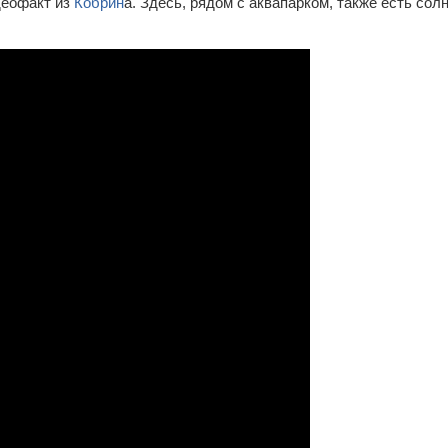
деофакт из
Кобрин
а. Здесь, рядом с аквапарком, также есть со