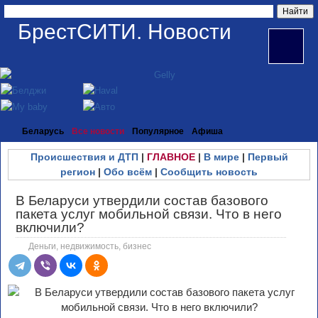
БрестСИТИ. Новости
Беларусь
Все новости
Популярное
Афиша
Происшествия и ДТП
|
ГЛАВНОЕ
|
В мире
|
Первый
регион
|
Обо всём
|
Сообщить новость
В Беларуси утвердили состав базового
пакета услуг мобильной связи. Что в него
включили?
Деньги, недвижимость, бизнес