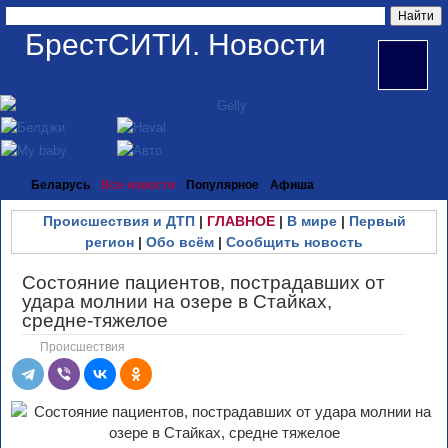
БрестСИТИ. Новости
Беларусь
Все новости
Популярное
Афиша
Происшествия и ДТП
|
ГЛАВНОЕ
|
В мире
|
Первый
регион
|
Обо всём
|
Сообщить новость
Состояние пациентов, пострадавших от
удара молнии на озере в Стайках,
средне-тяжелое
Происшествия