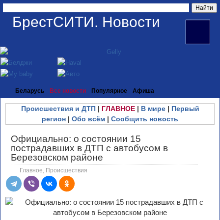
БрестСИТИ. Новости
Беларусь
Все новости
Популярное
Афиша
Происшествия и ДТП
|
ГЛАВНОЕ
|
В мире
|
Первый
регион
|
Обо всём
|
Сообщить новость
Официально: о состоянии 15
пострадавших в ДТП с автобусом в
Березовском районе
Главное
,
Происшествия