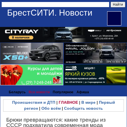
БрестСИТИ. Новости
Беларусь
Все новости
Популярное
Афиша
Происшествия и ДТП
|
ГЛАВНОЕ
|
В мире
|
Первый
регион
|
Обо всём
|
Сообщить новость
Брюки превращаются: какие тренды из
СССР подхватила современная мода