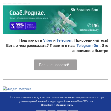
----------------------
Наш канал в
Viber
и
Telegram
. Присоединяйтесь!
Есть о чем рассказать? Пишите в наш
Telegram-бот
. Это
анонимно и быстро
Больше новостей...
©
БрестСИТИ (BrestCITY) 2006-2026. Использование материалов разрешено только при
указании прямой активной и индексируемой ссылки на BrestCITY.com
Подробнее + обратная связь