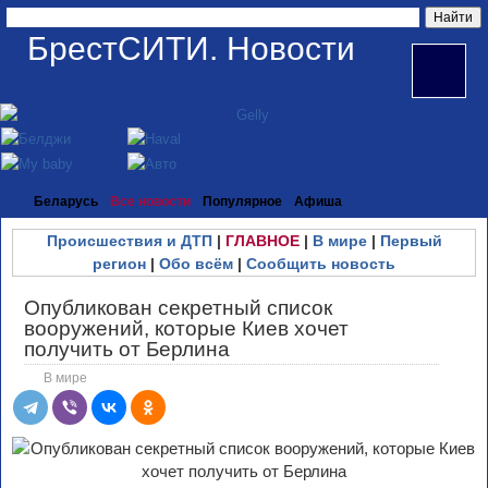
БрестСИТИ. Новости
Беларусь
Все новости
Популярное
Афиша
Происшествия и ДТП
|
ГЛАВНОЕ
|
В мире
|
Первый
регион
|
Обо всём
|
Сообщить новость
Опубликован секретный список
вооружений, которые Киев хочет
получить от Берлина
В мире