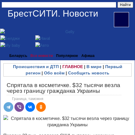
БрестСИТИ. Новости
Беларусь
Все новости
Популярное
Афиша
Происшествия и ДТП
|
ГЛАВНОЕ
|
В мире
|
Первый
регион
|
Обо всём
|
Сообщить новость
Спрятала в косметичке. $32 тысячи везла
через границу гражданка Украины
Граница, таможня