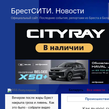
БрестСИТИ. Новости
Официальный сайт. Последние события, репортажи из Бреста и Бел
Беларусь
Все новости
Популярное
Вечером после жары Брест
Происшестви
накрыла гроза и ливень. Как
это было - собрали видео
Как вырос 
Дек