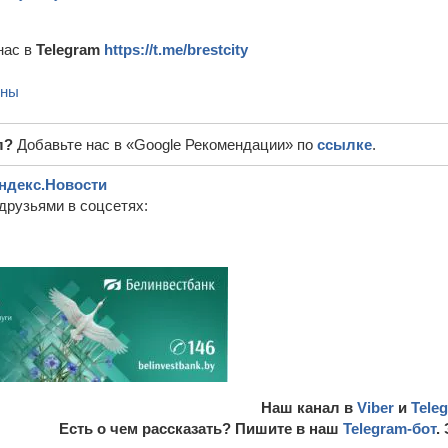
нас в
Telegram
https://t.me/brestcity
ины
л?
Добавьте нас в «Google Рекомендации» по
ссылке
.
ндекс.Новости
друзьями в соцсетях:
Наш канал в
Viber
и
Tele
Есть о чем рассказать? Пишите в наш
Telegram-бот
.