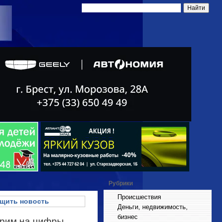
Рубрики
Происшествия
щить новость
Деньги, недвижимость,
бизнес
трим на цифры