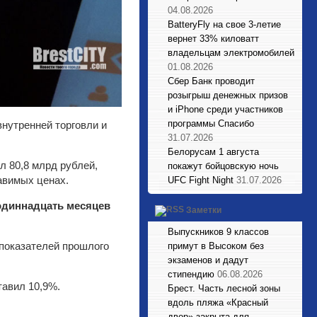
04.08.2026
BatteryFly на свое 3-летие
вернет 33% киловатт
владельцам электромобилей
01.08.2026
Сбер Банк проводит
розыгрыш денежных призов
и iPhone среди участников
программы Спасибо
нутренней торговли и
31.07.2026
Белорусам 1 августа
л 80,8 млрд рублей,
покажут бойцовскую ночь
авимых ценах.
UFC Fight Night
31.07.2026
одиннадцать месяцев
Заметки
Выпускников 9 классов
 показателей прошлого
примут в Высоком без
экзаменов и дадут
стипендию
06.08.2026
тавил 10,9%.
Брест. Часть лесной зоны
вдоль пляжа «Красный
двор» закрыта для