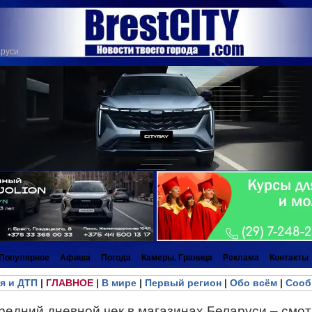
аруси
Популярное
Афиша
Погода
Камеры. Граница
Реклама
Контакты
я и ДТП
|
ГЛАВНОЕ
|
В мире
|
Первый регион
|
Обо всём
|
Сооб
средний дневной чек в магазинах Беларуси – смо