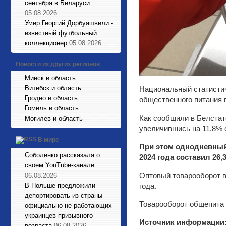
сентября в Беларуси
05.08.2026
Умер Георгий Дорбуашвили -
известный футбольный
коллекционер
05.08.2026
Новости из других регионов
Минск и область
Витебск и область
Национальный статистич
Гродно и область
общественного питания в
Гомель и область
Как сообщили в Белстат
Могилев и область
увеличившись на 11,8% 
В мире
При этом однодневный
Соболенко рассказала о
2024 года составил 26,
своем YouTube-канале
Оптовый товарооборот в
06.08.2026
В Польше предложили
года.
депортировать из страны
Товарооборот общепита з
официально не работающих
украинцев призывного
Источник информации
возраста
06.08.2026