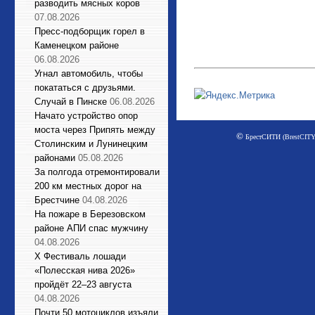
разводить мясных коров
07.08.2026
Пресс-подборщик горел в
Каменецком районе
06.08.2026
Угнал автомобиль, чтобы
покататься с друзьями.
Случай в Пинске
06.08.2026
Начато устройство опор
моста через Припять между
©
БрестСИТИ (BrestCITY)
Столинским и Лунинецким
районами
05.08.2026
За полгода отремонтировали
200 км местных дорог на
Брестчине
04.08.2026
На пожаре в Березовском
районе АПИ спас мужчину
04.08.2026
X Фестиваль лошади
«Полесская нива 2026»
пройдёт 22–23 августа
04.08.2026
Почти 50 мотоциклов изъяли