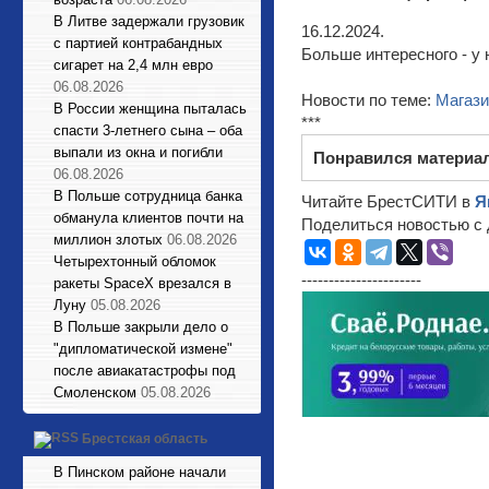
В Литве задержали грузовик
16.12.2024.
с партией контрабандных
Больше интересного - у 
сигарет на 2,4 млн евро
06.08.2026
Новости по теме:
Магаз
В России женщина пыталась
***
спасти 3-летнего сына – оба
выпали из окна и погибли
Понравился материа
06.08.2026
В Польше сотрудница банка
Читайте БрестСИТИ в
Я
обманула клиентов почти на
Поделиться новостью с 
миллион злотых
06.08.2026
Четырехтонный обломок
----------------------
ракеты SpaceX врезался в
Луну
05.08.2026
В Польше закрыли дело о
"дипломатической измене"
после авиакатастрофы под
Смоленском
05.08.2026
Брестская область
В Пинском районе начали