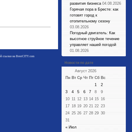
развития бизнеса
04.08.2026
Горячая пора в Бресте: как
готовят город к
отопительному сезону
03.08.2026
Погодный двигатель: Как
высотное струйное течение
управляет нашей погодой
01.08.2026
мой ссылки на BrestCITY.com
Новости по дате
Август 2026
Пн
Вт
Ср
Чт
Пт
Сб
Вс
1
2
3
4
5
6
7
8
9
10
11
12
13
14
15
16
17
18
19
20
21
22
23
24
25
26
27
28
29
30
31
« Июл