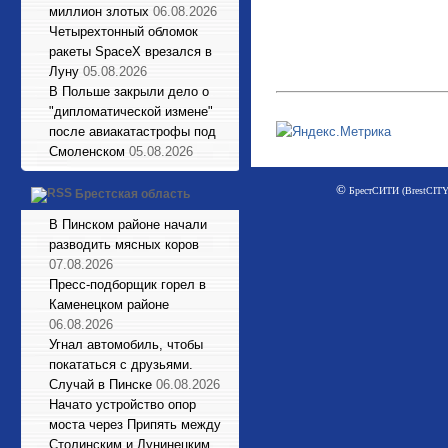
миллион злотых
06.08.2026
Четырехтонный обломок
ракеты SpaceX врезался в
Луну
05.08.2026
В Польше закрыли дело о
"дипломатической измене"
после авиакатастрофы под
Смоленском
05.08.2026
©
БрестСИТИ (BrestCITY)
Брестская область
В Пинском районе начали
разводить мясных коров
07.08.2026
Пресс-подборщик горел в
Каменецком районе
06.08.2026
Угнал автомобиль, чтобы
покататься с друзьями.
Случай в Пинске
06.08.2026
Начато устройство опор
моста через Припять между
Столинским и Лунинецким