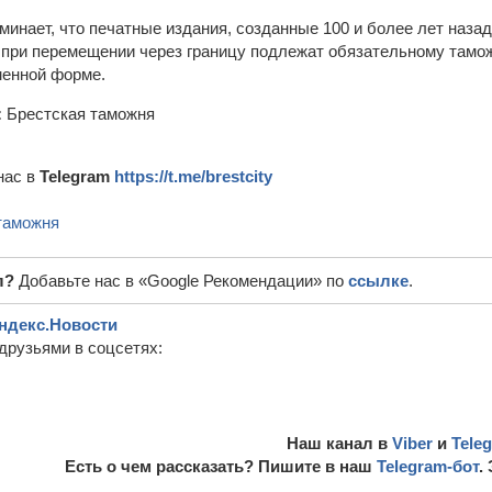
инает, что печатные издания, созданные 100 и более лет назад,
 при перемещении через границу подлежат обязательному тамо
менной форме.
:
Брестская таможня
нас в
Telegram
https://t.me/brestcity
таможня
л?
Добавьте нас в «Google Рекомендации» по
ссылке
.
ндекс.Новости
друзьями в соцсетях:
Наш канал в
Viber
и
Tele
Есть о чем рассказать? Пишите в наш
Telegram-бот
.