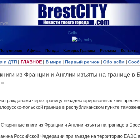
аруси
Популярное
Афиша
Погода
Камеры. Граница
Реклама
Контакты
я и ДТП
|
ГЛАВНОЕ
|
В мире
|
Первый регион
|
Обо всём
|
Сооб
ниги из Франции и Англии изъяты на границе в 
ня
я гражданами через границу незадекларированных книг пресеч
елорусско-польской границе в республиканском пункте таможе
данина Российской Федерации при въезде на территорию ЕАЭС 