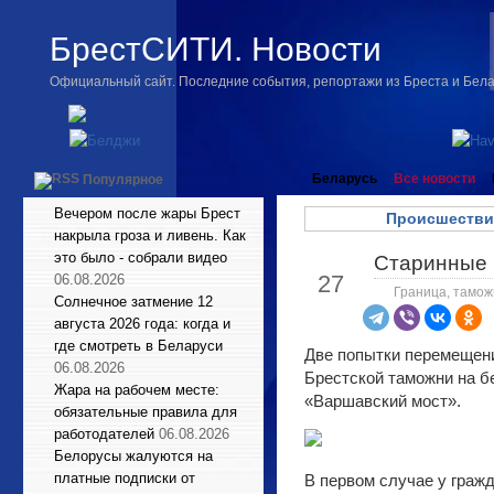
БрестСИТИ. Новости
Официальный сайт. Последние события, репортажи из Бреста и Бел
Беларусь
Все новости
Популярное
Вечером после жары Брест
Происшестви
накрыла гроза и ливень. Как
это было - собрали видео
Старинные к
Окт
27
06.08.2026
Граница, тамож
Солнечное затмение 12
августа 2026 года: когда и
где смотреть в Беларуси
Две попытки перемещени
06.08.2026
Брестской таможни на б
Жара на рабочем месте:
«Варшавский мост».
обязательные правила для
работодателей
06.08.2026
Белорусы жалуются на
платные подписки от
В первом случае у граж