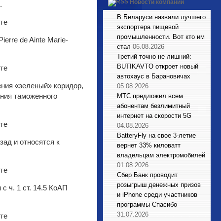
Новости компаний
.
В Беларуси назвали лучшего
экспортера пищевой
промышленности. Вот кто им
erre de Ainte Marie-
стал
06.08.2026
Третий точно не лишний:
BUTIKAVTO откроет новый
автохаус в Барановичах
ния «зеленый» коридор,
05.08.2026
ения таможенного
МТС предложил всем
абонентам безлимитный
интернет на скорости 5G
04.08.2026
BatteryFly на свое 3-летие
зад и относятся к
вернет 33% киловатт
владельцам электромобилей
01.08.2026
Сбер Банк проводит
розыгрыш денежных призов
 ч. 1 ст. 14.5 КоАП
и iPhone среди участников
программы Спасибо
31.07.2026