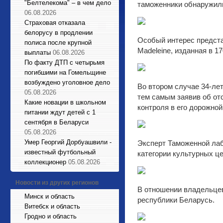
"Белтелекома" – в чем дело
таможенники обнаружили 
06.08.2026
Страховая отказала
белорусу в продлении
Особый интерес представ
полиса после крупной
Madeleine, изданная в 17
выплаты
06.08.2026
По факту ДТП с четырьмя
погибшими на Гомельщине
возбуждено уголовное дело
Во втором случае 34-ле
05.08.2026
тем самым заявив об от
Какие новации в школьном
контроля в его дорожной
питании ждут детей с 1
сентября в Беларуси
05.08.2026
Умер Георгий Дорбуашвили -
Эксперт Таможенной лабо
известный футбольный
категории культурных ц
коллекционер
05.08.2026
Новости из других регионов
В отношении владельцев
Минск и область
республики Беларусь.
Витебск и область
Гродно и область