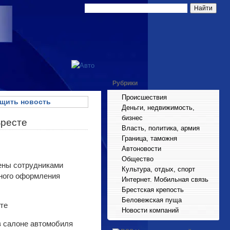
Рубрики
Происшествия
щить новость
Деньги, недвижимость,
бизнес
Бресте
Власть, политика, армия
Граница, таможня
Автоновости
Общество
ены сотрудниками
Культура, отдых, спорт
нного оформления
Интернет. Мобильная связь
Брестская крепость
Беловежская пуща
Новости компаний
в салоне автомобиля