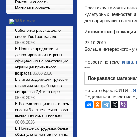
Гомель и область
Брестская таможня напом
Могилев и область
культурных ценностей и
декларированию в пись
В мире
Соболенко рассказала о
Источник информации
своем YouTube-канале
27.10.2017.
06.08.2026
В Польше предложили
Больше интересного - у 
депортировать из страны
официально не работающих
Новости по теме:
книга
,
украинцев призывного
***
возраста
06.08.2026
Понравился материа
В Литве задержали грузовик
с партией контрабандных
Читайте БрестСИТИ в
Я
сигарет на 2,4 млн евро
Поделиться новостью с 
06.08.2026
В России женщина пыталась
спасти 3-летнего сына – оба
----------------------
выпали из окна и погибли
06.08.2026
В Польше сотрудница банка
обманула клиентов почти на