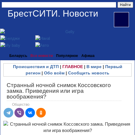
БрестСИТИ. Новости
Беларусь
Все новости
Популярное
Афиша
Происшествия и ДТП
|
ГЛАВНОЕ
|
В мире
|
Первый
регион
|
Обо всём
|
Сообщить новость
Странный ночной снимок Коссовского
замка. Приведения или игра
воображения?
Общество