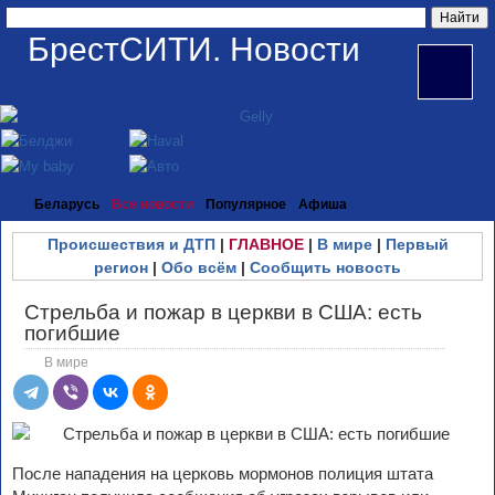
БрестСИТИ. Новости
Беларусь
Все новости
Популярное
Афиша
Происшествия и ДТП
|
ГЛАВНОЕ
|
В мире
|
Первый
регион
|
Обо всём
|
Сообщить новость
Стрельба и пожар в церкви в США: есть
погибшие
В мире
После нападения на церковь мормонов полиция штата