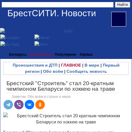
БрестСИТИ. Новости
Беларусь
Все новости
Популярное
Афиша
Происшествия и ДТП
|
ГЛАВНОЕ
|
В мире
|
Первый
регион
|
Обо всём
|
Сообщить новость
Брестский "Строитель" стал 20-кратным
чемпионом Беларуси по хоккею на траве
Заметки. Обо всём в стране и мире