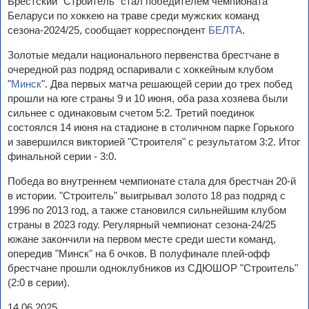
Брестский "Строитель" стал победителем чемпионата
Беларуси по хоккею на траве среди мужских команд
сезона-2024/25, сообщает корреспондент
БЕЛТА
.
Золотые медали национального первенства брестчане в
очередной раз подряд оспаривали с хоккейным клубом
"
Минск
". Два первых матча решающей серии до трех побед
прошли на юге страны 9 и 10 июня, оба раза хозяева были
сильнее с одинаковым счетом 5:2. Третий поединок
состоялся 14 июня на стадионе в столичном парке Горького
и завершился викторией "Строителя" с результатом 3:2. Итог
финальной серии - 3:0.
Победа во внутреннем чемпионате стала для брестчан 20-й
в истории. "Строитель" выигрывал золото 18 раз подряд с
1996 по 2013 год, а также становился сильнейшим клубом
страны в 2023 году. Регулярный чемпионат сезона-24/25
южане закончили на первом месте среди шести команд,
опередив "Минск" на 6 очков. В полуфинале плей-офф
брестчане прошли одноклубников из СДЮШОР "Строитель"
(2:0 в серии).
14.06.2025.