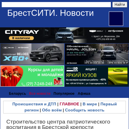
БрестСИТИ. Новости
Беларусь
Все новости
Популярное
Афиша
Происшествия и ДТП
|
ГЛАВНОЕ
|
В мире
|
Первый
регион
|
Обо всём
|
Сообщить новость
Строительство центра патриотического
воспитания в Брестской крепости