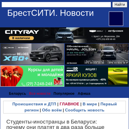
БрестСИТИ. Новости
Беларусь
Все новости
Популярное
Афиша
Происшествия и ДТП
|
ГЛАВНОЕ
|
В мире
|
Первый
регион
|
Обо всём
|
Сообщить новость
Студенты-иностранцы в Беларуси:
почему они платят в два раза больше