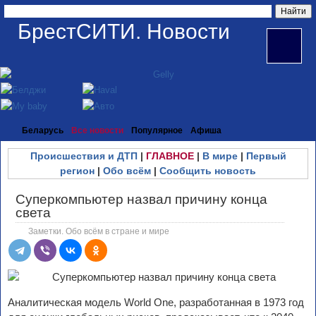
БрестСИТИ. Новости
Беларусь
Все новости
Популярное
Афиша
Происшествия и ДТП
|
ГЛАВНОЕ
|
В мире
|
Первый
регион
|
Обо всём
|
Сообщить новость
Суперкомпьютер назвал причину конца
света
Заметки. Обо всём в стране и мире
Аналитическая модель World One, разработанная в 1973 год