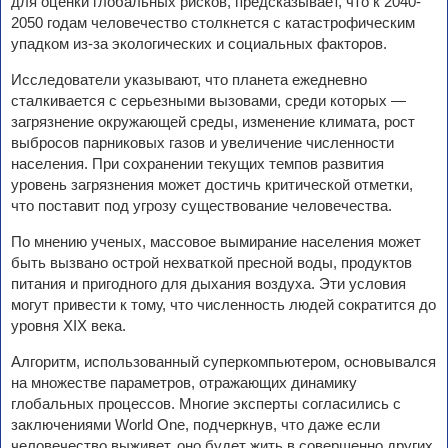
для оценки глобальных рисков, предсказывает, что к 2040-
2050 годам человечество столкнется с катастрофическим
упадком из-за экологических и социальных факторов.
Исследователи указывают, что планета ежедневно
сталкивается с серьезными вызовами, среди которых —
загрязнение окружающей среды, изменение климата, рост
выбросов парниковых газов и увеличение численности
населения. При сохранении текущих темпов развития
уровень загрязнения может достичь критической отметки,
что поставит под угрозу существование человечества.
По мнению ученых, массовое вымирание населения может
быть вызвано острой нехваткой пресной воды, продуктов
питания и пригодного для дыхания воздуха. Эти условия
могут привести к тому, что численность людей сократится до
уровня XIX века.
Алгоритм, использованный суперкомпьютером, основывался
на множестве параметров, отражающих динамику
глобальных процессов. Многие эксперты согласились с
заключениями World One, подчеркнув, что даже если
человечество выживет, оно будет жить в совершенно других