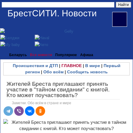
БрестСИТИ. Новости
Беларусь
Все новости
Популярное
Афиша
Происшествия и ДТП
|
ГЛАВНОЕ
|
В мире
|
Первый
регион
|
Обо всём
|
Сообщить новость
Жителей Бреста приглашают принять
участие в "тайном свидании" с книгой.
Кто может поучаствовать?
Заметки. Обо всём в стране и мире