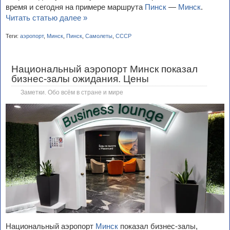
время и сегодня на примере маршрута
Пинск
—
Минск
.
Читать статью далее »
Теги:
аэропорт
,
Минск
,
Пинск
,
Самолеты
,
СССР
Национальный аэропорт Минск показал
бизнес-залы ожидания. Цены
Заметки. Обо всём в стране и мире
Национальный аэропорт
Минск
показал бизнес-залы,